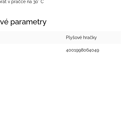
át v pračce na 30° C
vé parametry
Plyšové hračky
4001998064049