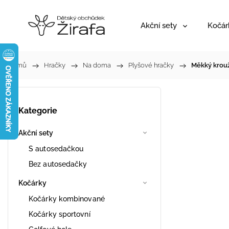
Akční sety
Kočár
Domů
/
Hračky
/
Na doma
/
Plyšové hračky
/
Měkký krouž
Kategorie
Akční sety
S autosedačkou
Bez autosedačky
Kočárky
Kočárky kombinované
Kočárky sportovní