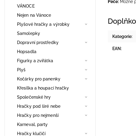
Péče:
Možné pr
VÁNOCE
Nejen na Vánoce
Doplňko
Plyšové hračky a výrobky
Samolepky
Kategorie
:
Dopravní prostředky
EAN
:
Hopsadla
Figurky a zvířátka
Plyš
Kočárky pro panenky
Křesílka a houpací hračky
Společenské hry
Hračky pod širé nebe
Hračky pro nejmenší
Karneval, party
Hračky klučičí