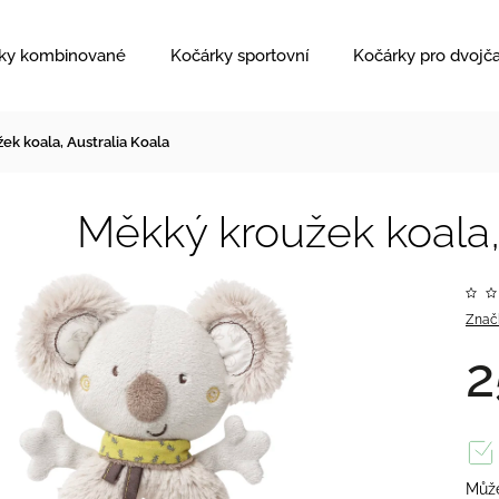
ky kombinované
Kočárky sportovní
Kočárky pro dvojč
ek koala, Australia Koala
Měkký kroužek koala,
Znač
2
Může