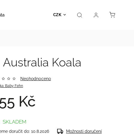
ata
Autosedačky
Hračky
Prodejna
Kontakt
CZK
 Australia Koala
Neohodnoceno
ka:
Baby Fehn
55 Kč
SKLADEM
me doručit do:
10.8.2026
Možnosti doručení