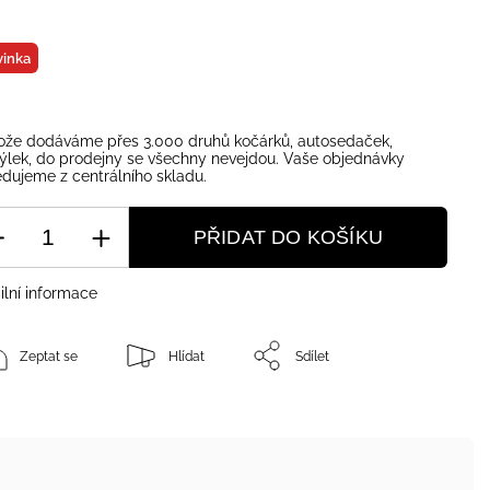
inka
ože dodáváme přes 3.000 druhů kočárků, autosedaček,
ýlek, do prodejny se všechny nevejdou. Vaše objednávky
dujeme z centrálního skladu.
PŘIDAT DO KOŠÍKU
ilní informace
Zeptat se
Hlídat
Sdílet