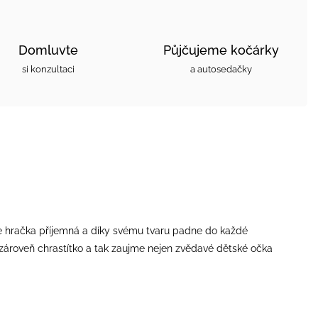
Domluvte
Půjčujeme kočárky
si konzultaci
a autosedačky
je hračka příjemná a díky svému tvaru padne do každé
e zároveň chrastítko a tak zaujme nejen zvědavé dětské očka