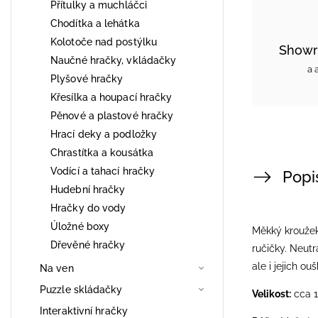
Přítulky a muchláčci
Chodítka a lehátka
Kolotoče nad postýlku
Showr
Naučné hračky, vkládačky
a 
Plyšové hračky
Křesílka a houpací hračky
Pěnové a plastové hračky
Hrací deky a podložky
Chrastítka a kousátka
Vodící a tahací hračky
Popi
Hudební hračky
Hračky do vody
Úložné boxy
Měkký kroužek
Dřevěné hračky
ručičky. Neutr
ale i jejich ouš
Na ven
Puzzle skládačky
Velikost:
cca 
Interaktivní hračky