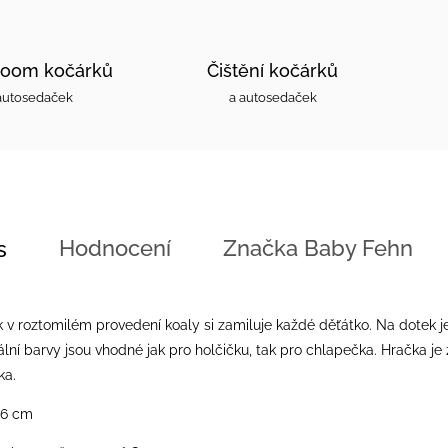
oom kočárků
Čištění kočárků
autosedaček
a autosedaček
Hodnocení
Značka
Baby Fehn
s
 v roztomilém provedení koaly si zamiluje každé děťátko. Na dotek 
ální barvy jsou vhodné jak pro holčičku, tak pro chlapečka. Hračka j
ka.
16 cm