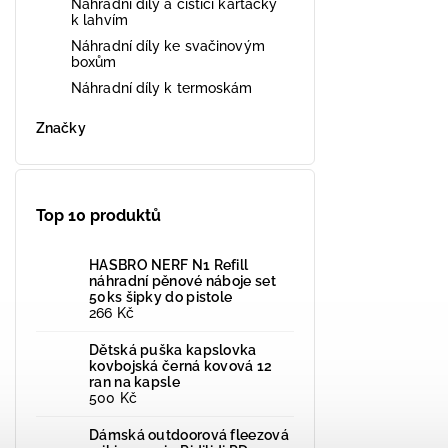
Náhradní díly a čistící kartáčky
k lahvím
Náhradní díly ke svačinovým
boxům
Náhradní díly k termoskám
Značky
Top 10 produktů
HASBRO NERF N1 Refill
náhradní pěnové náboje set
50ks šipky do pistole
266 Kč
Dětská puška kapslovka
kovbojská černá kovová 12
ran na kapsle
500 Kč
Dámská outdoorová fleezová