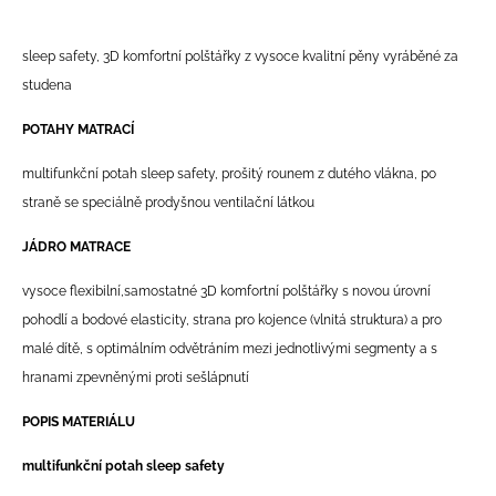
sleep safety, 3D komfortní polštářky z vysoce kvalitní pěny vyráběné za
studena
POTAHY MATRACÍ
multifunkční potah sleep safety, prošitý rounem z dutého vlákna, po
straně se speciálně prodyšnou ventilační látkou
JÁDRO MATRACE
vysoce flexibilní,samostatné 3D komfortní polštářky s novou úrovní
pohodlí a bodové elasticity, strana pro kojence (vlnitá struktura) a pro
malé dítě, s optimálním odvětráním mezi jednotlivými segmenty a s
hranami zpevněnými proti sešlápnutí
POPIS MATERIÁLU
multifunkční potah sleep safety