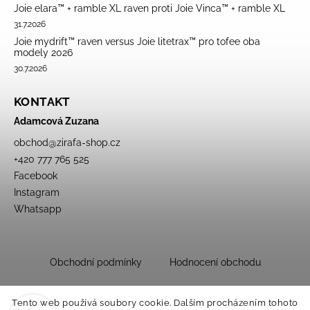
Joie elara™ + ramble XL raven proti Joie Vinca™ + ramble XL
31.7.2026
Joie mydrift™ raven versus Joie litetrax™ pro tofee oba
modely 2026
30.7.2026
KONTAKT
Adamcová Zuzana
obchod
@
zirafa-shop.cz
+420 777 765 525
Facebook
Instagram
Whatsapp
Obchodní podmínky
Hodnocení obchodu
Tento web používá soubory cookie. Dalším procházením tohoto