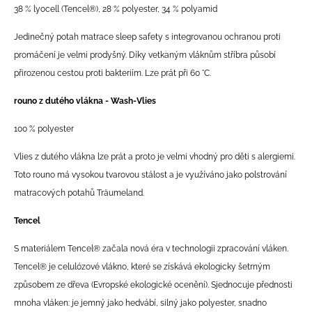
38 % lyocell (Tencel®), 28 % polyester, 34 % polyamid
Jedinečný potah matrace sleep safety s integrovanou ochranou proti
promáčení je velmi prodyšný. Díky vetkaným vláknům stříbra působí
přirozenou cestou proti bakteriím. Lze prát při 60 °C.
rouno z dutého vlákna - Wash-Vlies
100 % polyester
Vlies z dutého vlákna lze prát a proto je velmi vhodný pro děti s alergiemi.
Toto rouno má vysokou tvarovou stálost a je využíváno jako polstrování
matracových potahů Träumeland.
Tencel
S materiálem Tencel® začala nová éra v technologii zpracování vláken.
Tencel® je celulózové vlákno, které se získává ekologicky šetrným
způsobem ze dřeva (Evropské ekologické ocenění). Sjednocuje přednosti
mnoha vláken: je jemný jako hedvábí, silný jako polyester, snadno