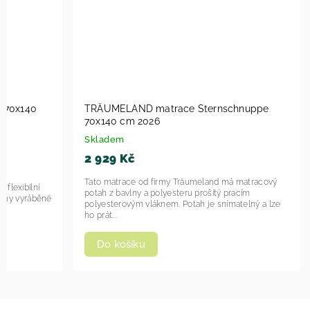
 70x140
TRÄUMELAND matrace Sternschnuppe
70x140 cm 2026
Skladem
2 929 Kč
Tato matrace od firmy Träumeland má matracový
lní
potah z bavlny a polyesteru prošitý pracím
pěny vyráběné
polyesterovým vláknem. Potah je snímatelný a lze
ho prát...
Do košíku