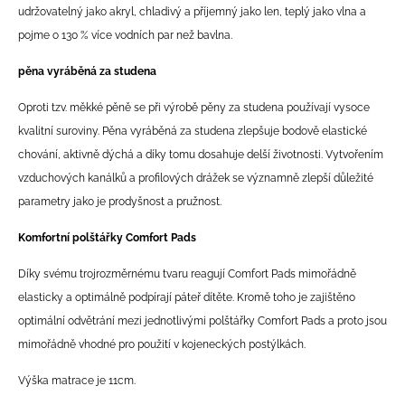
udržovatelný jako akryl, chladivý a příjemný jako len, teplý jako vlna a
pojme o 130 % více vodních par než bavlna.
pěna vyráběná za studena
Oproti tzv. měkké pěně se při výrobě pěny za studena používají vysoce
kvalitní suroviny. Pěna vyráběná za studena zlepšuje bodově elastické
chování, aktivně dýchá a díky tomu dosahuje delší životnosti. Vytvořením
vzduchových kanálků a profilových drážek se významně zlepší důležité
parametry jako je prodyšnost a pružnost.
Komfortní polštářky Comfort Pads
Díky svému trojrozměrnému tvaru reagují Comfort Pads mimořádně
elasticky a optimálně podpírají páteř dítěte. Kromě toho je zajištěno
optimální odvětrání mezi jednotlivými polštářky Comfort Pads a proto jsou
mimořádně vhodné pro použití v kojeneckých postýlkách.
Výška matrace je 11cm.