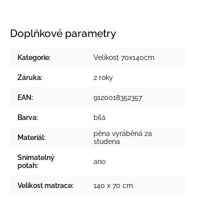
Doplňkové parametry
Kategorie
:
Velikost 70x140cm
Záruka
:
2 roky
EAN
:
9120018352357
Barva
:
bílá
pěna vyráběná za
Materiál
:
studena
Snímatelný
ano
potah
:
Velikost matrace
:
140 x 70 cm