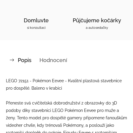
Domluvte
Půjčujeme kočárky
si konzultaci
a autosedačky
Popis
Hodnocení
LEGO 72151 - Pokémon Eevee - Kvalitní plastová stavebnice
pro dospělé. Baleno v krabici
Přeneste svá cvičitelská dobrodružství z obrazovky do 3D
podoby díky stavebnici LEGO Pokémon Eevee pro muže a
ženy. Tento model pro dospělé gamery připomene fanouškům
videoher chvíle, kdy trénovali Pokémony, a poslouží jako
roztomilý doplněk do pokoje. Figurku Eevee s roztomilým