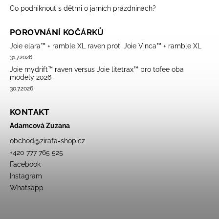
Co podniknout s dětmi o jarních prázdninách?
POROVNÁNÍ KOČÁRKŮ
Joie elara™ + ramble XL raven proti Joie Vinca™ + ramble XL
31.7.2026
Joie mydrift™ raven versus Joie litetrax™ pro tofee oba
modely 2026
30.7.2026
KONTAKT
Adamcová Zuzana
obchod
@
zirafa-shop.cz
+420 777 765 525
Facebook
Instagram
Whatsapp