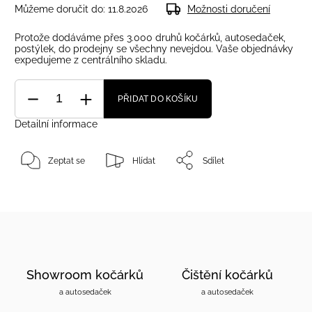
Můžeme doručit do:
11.8.2026
Možnosti doručení
Protože dodáváme přes 3.000 druhů kočárků, autosedaček,
postýlek, do prodejny se všechny nevejdou. Vaše objednávky
expedujeme z centrálního skladu.
PŘIDAT DO KOŠÍKU
Detailní informace
Zeptat se
Hlídat
Sdílet
Showroom kočárků
Čištění kočárků
a autosedaček
a autosedaček