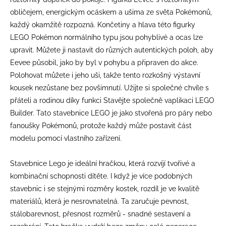
obličejem, energickým ocáskem a ušima ze světa Pokémonů,
každý okamžitě rozpozná. Končetiny a hlava této figurky
LEGO Pokémon normálního typu jsou pohyblivé a ocas lze
upravit. Můžete ji nastavit do různých autentických poloh, aby
Eevee působil, jako by byl v pohybu a připraven do akce.
Polohovat můžete i jeho uši, takže tento rozkošný výstavní
kousek nezůstane bez povšimnutí. Užijte si společné chvíle s
přáteli a rodinou díky funkci Stavějte společně vaplikaci LEGO
Builder. Tato stavebnice LEGO je jako stvořená pro páry nebo
fanoušky Pokémonů, protože každý může postavit část
modelu pomocí vlastního zařízení.
Stavebnice Lego je ideální hračkou, která rozvíjí tvořivé a
kombinační schopnosti dítěte. I když je více podobných
stavebnic i se stejnými rozměry kostek, rozdíl je ve kvalitě
materiálů, která je nesrovnatelná. Ta zaručuje pevnost,
stálobarevnost, přesnost rozměrů - snadné sestavení a