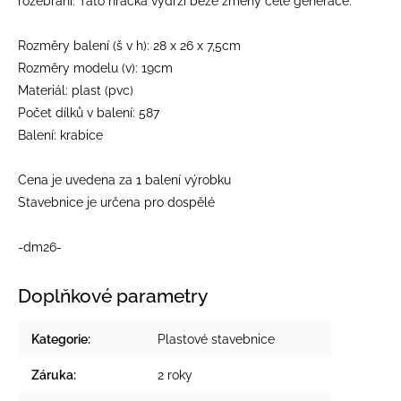
rozebrání. Tato hračka vydrží beze změny celé generace.
Rozměry balení (š v h): 28 x 26 x 7,5cm
Rozměry modelu (v): 19cm
Materiál: plast (pvc)
Počet dílků v balení: 587
Balení: krabice
Cena je uvedena za 1 balení výrobku
Stavebnice je určena pro dospělé
-dm26-
Doplňkové parametry
Kategorie
:
Plastové stavebnice
Záruka
:
2 roky