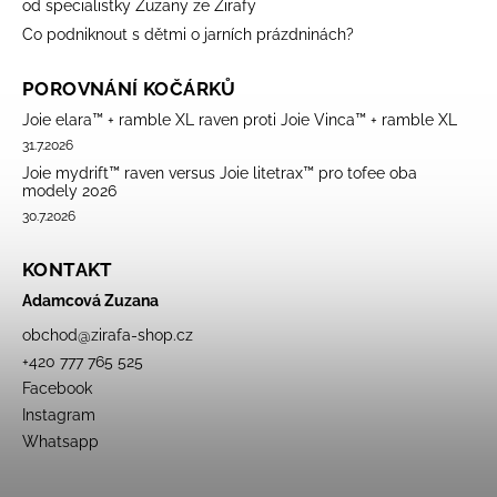
od specialistky Zuzany ze Žirafy
Co podniknout s dětmi o jarních prázdninách?
POROVNÁNÍ KOČÁRKŮ
Joie elara™ + ramble XL raven proti Joie Vinca™ + ramble XL
31.7.2026
Joie mydrift™ raven versus Joie litetrax™ pro tofee oba
modely 2026
30.7.2026
KONTAKT
Adamcová Zuzana
obchod
@
zirafa-shop.cz
+420 777 765 525
Facebook
Instagram
Whatsapp