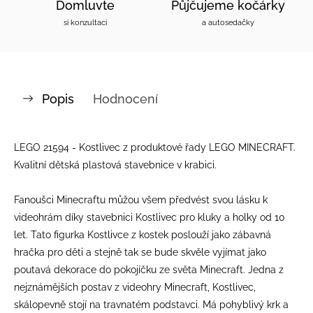
Domluvte
Půjčujeme kočárky
si konzultaci
a autosedačky
Popis
Hodnocení
LEGO 21594 - Kostlivec z produktové řady LEGO MINECRAFT.
Kvalitní dětská plastová stavebnice v krabici.
Fanoušci Minecraftu můžou všem předvést svou lásku k
videohrám díky stavebnici Kostlivec pro kluky a holky od 10
let. Tato figurka Kostlivce z kostek poslouží jako zábavná
hračka pro děti a stejně tak se bude skvěle vyjímat jako
poutavá dekorace do pokojíčku ze světa Minecraft. Jedna z
nejznámějších postav z videohry Minecraft, Kostlivec,
skálopevně stojí na travnatém podstavci. Má pohyblivý krk a