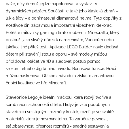
paže, díky čemuž jej lze napolohovat a vystavit v
dynamických pózách. Součástí je také jeho klasická zbraň –
luk a šípy – a odnímatelná diamantová helma. Tyto doplňky z
Kostlivce činí zábavnou a impozantní videoherní dekoraci.
Potěšte milovníky gamingu tímto mobem z Minecraftu, který
poslouží jako skvělý dárek k narozeninám, Vánocům nebo
jakékoli jiné příležitosti. Aplikace LEGO Builder navíc dodává
dětem při stavění jistotu a oporu – své modely můžou
přibližovat, otáčet ve 3D a sledovat postup pomocí
srozumitelného digitálního návodu. Bonusová funkce: Hráči
můžou naskenovat QR kódz návodu a získat diamantovou
čepici kostlivce ve hře Minecraft.
Stavebnice Lego je ideální hračkou, která rozvíjí tvořivé a
kombinační schopnosti dítěte. I když je více podobných
stavebnic i se stejnými rozměry kostek, rozdíl je ve kvalitě
materiálů, která je nesrovnatelná. Ta zaručuje pevnost,
stálobarevnost, přesnost rozměrů - snadné sestavení a