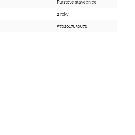
Plastové stavebnice
2 roky
5702017830872