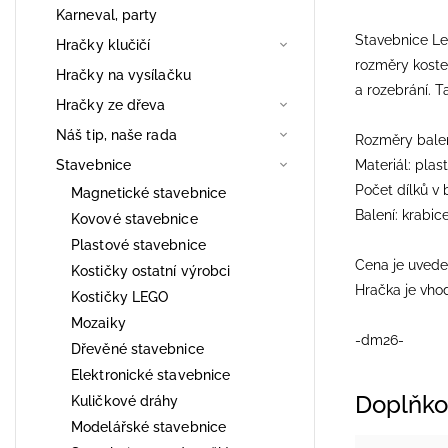
Karneval, party
Stavebnice Leg
Hračky klučičí
rozměry kostek
Hračky na vysílačku
a rozebrání. 
Hračky ze dřeva
Náš tip, naše rada
Rozměry balení
Stavebnice
Materiál: plast
Počet dílků v 
Magnetické stavebnice
Balení: krabic
Kovové stavebnice
Plastové stavebnice
Cena je uvede
Kostičky ostatní výrobci
Hračka je vhod
Kostičky LEGO
Mozaiky
-dm26-
Dřevěné stavebnice
Elektronické stavebnice
Doplňko
Kuličkové dráhy
Modelářské stavebnice