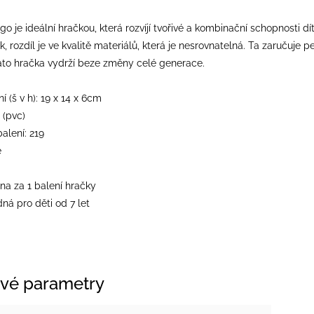
o je ideální hračkou, která rozvíjí tvořivé a kombinační schopnosti dí
, rozdíl je ve kvalitě materiálů, která je nesrovnatelná. Ta zaručuje
Tato hračka vydrží beze změny celé generace.
 (š v h): 19 x 14 x 6cm
 (pvc)
balení: 219
e
na za 1 balení hračky
ná pro děti od 7 let
vé parametry