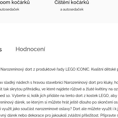
oom kočárků
Čištění kočárků
autosedaček
a autosedaček
Hodnocení
s
Narozeninový dort z produktové řady LEGO ICONIC. Kvalitní dětské pl
v sladký nádech s hravou stavebnicí Narozeninový dort pro kluky, holk
lit tak skrytou přihrádku, ve které najdete růžové a žluté květiny na 
ned 10. Vyberte si, kolik jich přidáte na tento dort z kostek LEGO, a
ninový dárek, se kterým si můžete hrát ještě dlouho po skončení osla
i využít jako součást narozeninové oslavy? Dort ale můžete využít i 
vný dárek nebo dekorace pro jakoukoli zvláštní příležitost. Připravte s