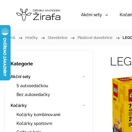
Akční sety
Kočár
Domů
/
Hračky
/
Stavebnice
/
Plastové stavebnice
/
LEGO
LEG
Kategorie
Akční sety
S autosedačkou
Bez autosedačky
Kočárky
Kočárky kombinované
Kočárky sportovní