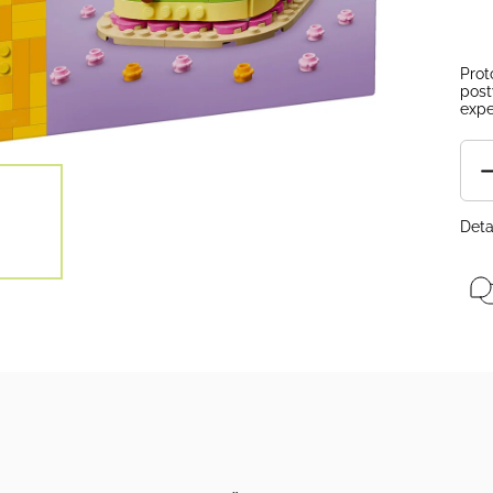
Prot
post
expe
Deta