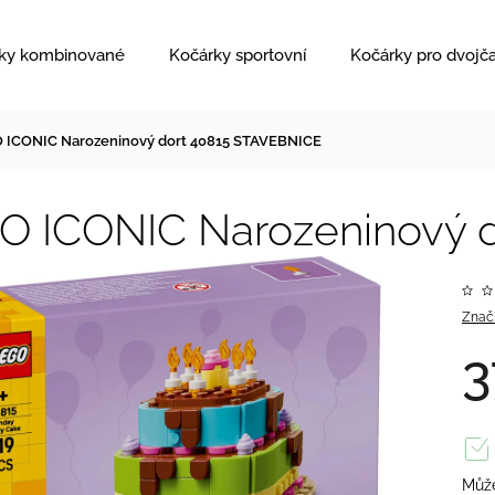
ky kombinované
Kočárky sportovní
Kočárky pro dvojč
 ICONIC Narozeninový dort 40815 STAVEBNICE
O ICONIC Narozeninový 
Znač
3
Může