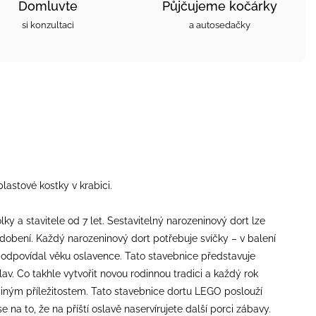
Domluvte
Půjčujeme kočárky
si konzultaci
a autosedačky
astové kostky v krabici.
y a stavitele od 7 let. Sestavitelný narozeninový dort lze
ozdobení. Každý narozeninový dort potřebuje svíčky – v balení
by odpovídal věku oslavence. Tato stavebnice představuje
v. Co takhle vytvořit novou rodinnou tradici a každý rok
k jiným příležitostem. Tato stavebnice dortu LEGO poslouží
e na to, že na příští oslavě naservírujete další porci zábavy.