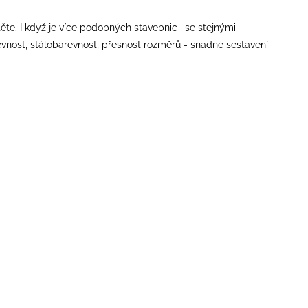
těte. I když je více podobných stavebnic i se stejnými
 pevnost, stálobarevnost, přesnost rozměrů - snadné sestavení