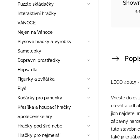
Showr
Puzzle skládačky
a 
Interaktivní hračky
VÁNOCE
Nejen na Vánoce
Plyšové hračky a výrobky
Samolepky
Popi
Dopravní prostředky
Hopsadla
Figurky a zvířátka
LEGO 40815 - 
Plyš
Kočárky pro panenky
Vneste do osla
otevřít a odha
Křesílka a houpací hračky
jich najdete h
Společenské hry
zábavný naroze
Hračky pod širé nebe
tuto stavebnic
Hračky pro nejmenší
také jako zába