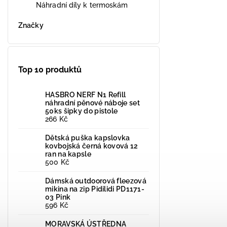
Náhradní díly k termoskám
Značky
Top 10 produktů
HASBRO NERF N1 Refill
náhradní pěnové náboje set
50ks šipky do pistole
266 Kč
Dětská puška kapslovka
kovbojská černá kovová 12
ran na kapsle
500 Kč
Dámská outdoorová fleezová
mikina na zip Pidilidi PD1171-
03 Pink
596 Kč
MORAVSKÁ ÚSTŘEDNA