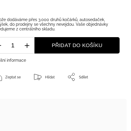
ože dodáváme přes 3.000 druhů kočárků, autosedaček,
ýlek, do prodejny se všechny nevejdou. Vaše objednávky
dujeme z centrálního skladu.
PŘIDAT DO KOŠÍKU
ilní informace
Zeptat se
Hlídat
Sdílet