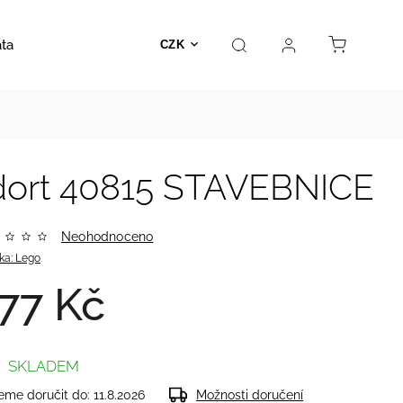
ata
Autosedačky
Hračky
Prodejna
Kontakt
CZK
dort 40815 STAVEBNICE
Neohodnoceno
ka:
Lego
77 Kč
SKLADEM
me doručit do:
11.8.2026
Možnosti doručení