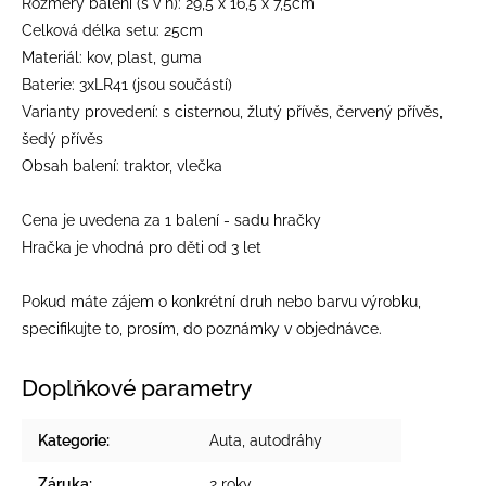
Rozměry balení (š v h): 29,5 x 16,5 x 7,5cm
Celková délka setu: 25cm
Materiál: kov, plast, guma
Baterie: 3xLR41 (jsou součástí)
Varianty provedení: s cisternou, žlutý přívěs, červený přívěs,
šedý přívěs
Obsah balení: traktor, vlečka
Cena je uvedena za 1 balení - sadu hračky
Hračka je vhodná pro děti od 3 let
Pokud máte zájem o konkrétní druh nebo barvu výrobku,
specifikujte to, prosím, do poznámky v objednávce.
Doplňkové parametry
Kategorie
:
Auta, autodráhy
Záruka
:
2 roky