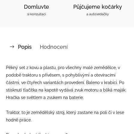
Domluvte
Půjčujeme kočárky
si konzultaci
a autosedačky
Popis
Hodnocení
Pěkný set z kovu a plastu, pro všechny malé zemědělce, v
podobě traktoru s přívěsem, s pohyblivými a otevíracími
částmi, ve čtyřech variantách provedení. Baleno v krabici. Po
stisknutí tlačítka na kapotě vydává zvuk motoru a bliká maják.
Hračka se světlem a zvukem na baterie.
Traktor, to je zemědělský stroj, který zastane na poli či v lese
hodně práce.