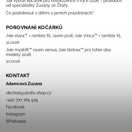
Jak vybrat kočárek pro novorozence v roce 2026 – průvodce
od specialistky Zuzany ze Žirafy
Co podniknout s dětmi o jarních prázdninách?
POROVNÁNÍ KOČÁRKŮ
Joie elara™ + ramble XL raven proti Joie Vinca™ + ramble XL
31.7.2026
Joie mydrift™ raven versus Joie litetrax™ pro tofee oba
modely 2026
30.7.2026
KONTAKT
Adamcová Zuzana
obchod
@
zirafa-shop.cz
+420 777 765 525
Facebook
Instagram
Whatsapp