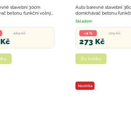
evné stavební 30cm
Auto barevné stavební 36
ač betonu funkční volný
domíchávač betonu funkčn
písek
chod na písek
Skladem
289 Kč
–2 %
279 Kč
 Kč
273 Kč
íku
Do košíku
Novinka