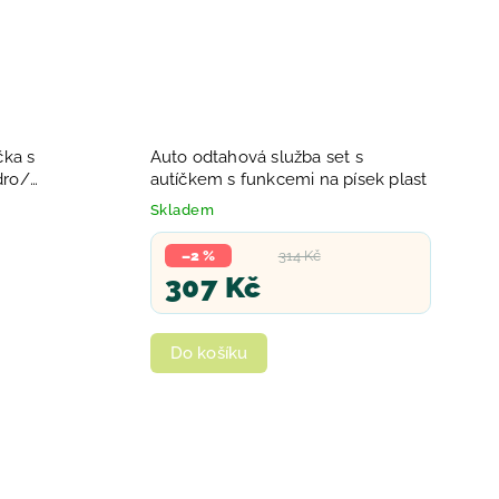
čka s
Auto odtahová služba set s
dro/
autíčkem s funkcemi na písek plast
Skladem
–2 %
314 Kč
307 Kč
Do košíku