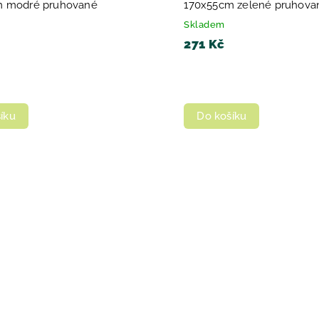
m modré pruhované
170x55cm zelené pruhova
Skladem
271 Kč
íku
Do košíku