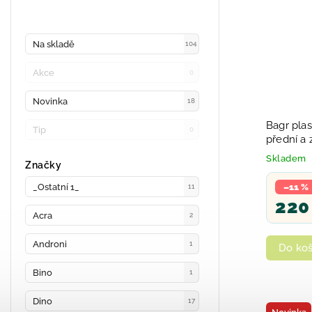
Na skladě
104
Akce
0
Novinka
18
Bagr pla
Tip
0
přední a 
Skladem
Značky
_Ostatní 1_
–11 %
11
220
Acra
2
Androni
1
Do koš
Bino
1
Dino
17