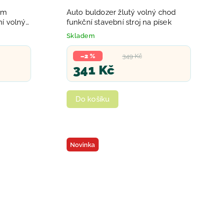
cm
Auto buldozer žlutý volný chod
í volný
funkční stavební stroj na písek
Skladem
–2 %
349 Kč
341 Kč
Do košíku
Novinka