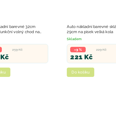
ladní barevné 32cm
Auto nákladní barevné skl
funkční volný chod na
29cm na písek velká kola
st
Skladem
259 Kč
–3 %
229 Kč
 Kč
221 Kč
íku
Do košíku