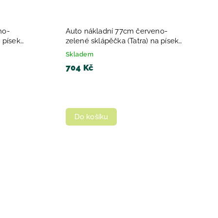
no-
Auto nákladní 77cm červeno-
 písek
zelené sklápěčka (Tatra) na písek
plast
Skladem
704 Kč
Do košíku