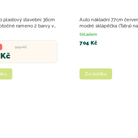
áb plastový stavební 36cm
Auto nákladní 77cm červe
otočné rameno 2 barvy v
modré sklápěčka (Tatra) na
plast
Skladem
704 Kč
329 Kč
 Kč
íku
Do košíku