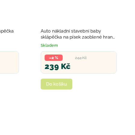
ápěčka
Auto nákladní stavební baby
sklápěčka na písek zaoblené hrany
3 barvy
Skladem
–2 %
244 Kč
239 Kč
Do košíku