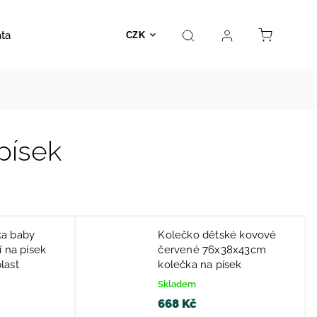
ata
Autosedačky
Hračky
Prodejna
Kontakt
CZK
písek
a baby
Kolečko dětské kovové
í na písek
červené 76x38x43cm
last
kolečka na písek
Skladem
668 Kč