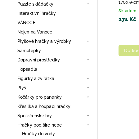
170x55c
Puzzle skládačky
Skladem
Interaktivní hračky
271 Kč
VÁNOCE
Nejen na Vánoce
Plyšové hračky a výrobky
Do koš
Samolepky
Dopravní prostředky
Hopsadla
Figurky a zvířátka
Plyš
Kočárky pro panenky
Křesílka a houpací hračky
Společenské hry
Hračky pod širé nebe
Hračky do vody