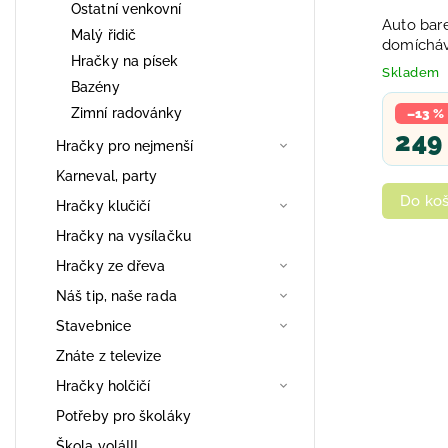
Ostatní venkovní
Auto bar
Malý řidič
domícháv
Hračky na písek
chod na 
Skladem
Bazény
Zimní radovánky
–13 %
249
Hračky pro nejmenší
Karneval, party
Do koš
Hračky klučičí
Hračky na vysílačku
Hračky ze dřeva
Náš tip, naše rada
Stavebnice
Znáte z televize
Hračky holčičí
Potřeby pro školáky
Škola volá!!!