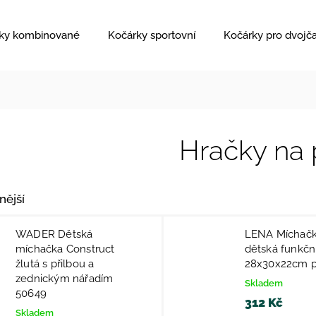
ky kombinované
Kočárky sportovní
Kočárky pro dvojč
Hračky na 
nější
WADER Dětská
LENA Míchačk
míchačka Construct
dětská funkčn
žlutá s přilbou a
28x30x22cm p
zednickým nářadím
Skladem
50649
312 Kč
Skladem