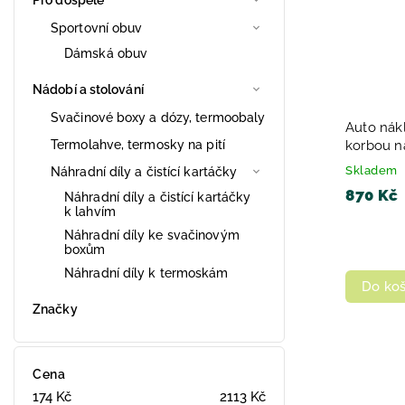
Sportovní obuv
Dámská obuv
Nádobí a stolování
Svačinové boxy a dózy, termoobaly
Auto nák
Termolahve, termosky na pití
korbou n
červeno
Skladem
Náhradní díly a čistící kartáčky
870 Kč
Náhradní díly a čistící kartáčky
k lahvím
Náhradní díly ke svačinovým
boxům
Náhradní díly k termoskám
Do koš
Značky
Cena
174
Kč
2113
Kč