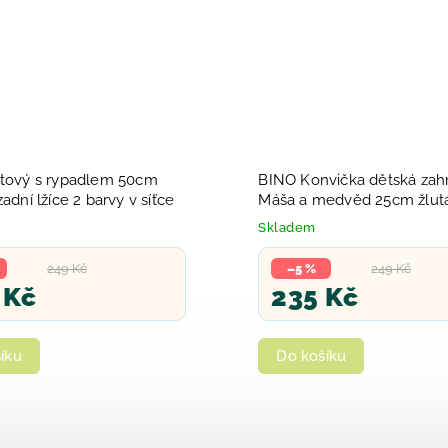
stový s rypadlem 50cm
BINO Konvička dětská zah
zadní lžíce 2 barvy v síťce
Máša a medvěd 25cm žlut
plechová
Skladem
249 Kč
–5 %
249 Kč
 Kč
235 Kč
íku
Do košíku