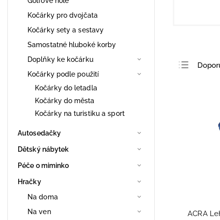
Golfové hole
Kočárky pro dvojčata
Kočárky sety a sestavy
Samostatné hluboké korby
Doplňky ke kočárku
Dopor
Kočárky podle použití
Nejlev
Kočárky do letadla
Nejdra
Kočárky do města
Nejpro
Kočárky na turistiku a sport
Abece
Autosedačky
Dětský nábytek
Péče o miminko
Hračky
Na doma
Na ven
ACRA Leh