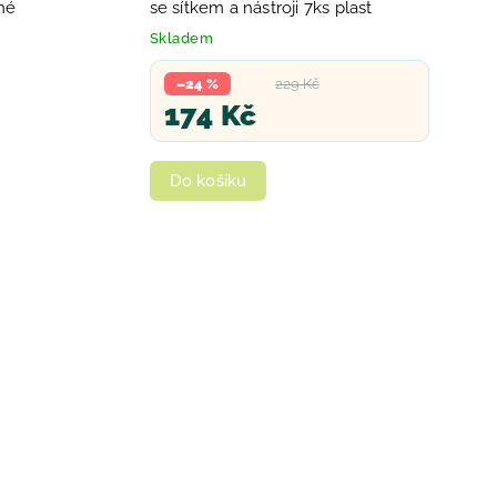
né
se sítkem a nástroji 7ks plast
Skladem
–24 %
229 Kč
174 Kč
Do košíku