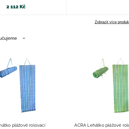
2 112 Kč
Zobrazit více produk
učujeme
nější
žší
dávanější
dně
átko plážové rolovací
ACRA Lehátko plážové rol