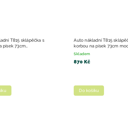
ladní T815 sklápěčka s
Auto nákladní T815 sklápě
a písek 73cm
korbou na písek 73cm mo
/modrá
červená
Skladem
870 Kč
íku
Do košíku