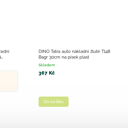
radní
DINO Tatra auto nákladní žluté T148
á
Bagr 30cm na písek plast
Skladem
367 Kč
Do košíku