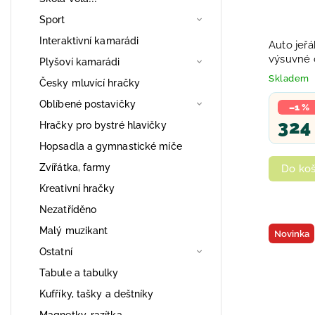
Sport
Interaktivní kamarádi
Auto jeř
výsuvné 
Plyšoví kamarádi
síťce
Skladem
Česky mluvící hračky
Oblíbené postavičky
–1 %
324
Hračky pro bystré hlavičky
Hopsadla a gymnastické míče
Zvířátka, farmy
Do koš
Kreativní hračky
Nezatříděno
Malý muzikant
Novinka
Ostatní
Tabule a tabulky
Kufříky, tašky a deštníky
Magnetky, razítka