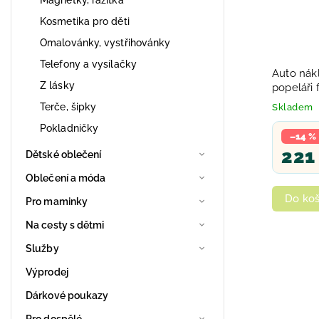
Kosmetika pro děti
Omalovánky, vystřihovánky
Telefony a vysílačky
Auto nák
Z lásky
popeláři 
písek pla
Terče, šipky
Skladem
Pokladničky
–14 %
221
Dětské oblečení
Oblečení a móda
Do koš
Pro maminky
Na cesty s dětmi
Služby
Výprodej
Dárkové poukazy
Pro dospělé