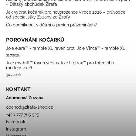
– Dětský obchůdek Žirafa
Jak vybrat kočárek pro novorozence v roce 2026 – průvodce
od specialistky Zuzany ze Žirafy
Co podniknout s dětmi o jarních prázdninách?
POROVNÁNÍ KOČÁRKŮ
Joie elara™ + ramble XL raven proti Joie Vinca™ + ramble XL
31.7.2026
Joie mydrift™ raven versus Joie litetrax™ pro tofee oba
modely 2026
30.7.2026
KONTAKT
Adamcová Zuzana
obchod
@
zirafa-shop.cz
+420 777 765 525
Facebook
Instagram