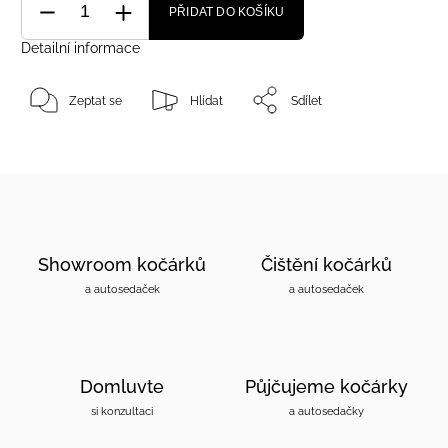
PŘIDAT DO KOŠÍKU
Detailní informace
Zeptat se
Hlídat
Sdílet
Showroom kočárků
Čištění kočárků
a autosedaček
a autosedaček
Domluvte
Půjčujeme kočárky
si konzultaci
a autosedačky