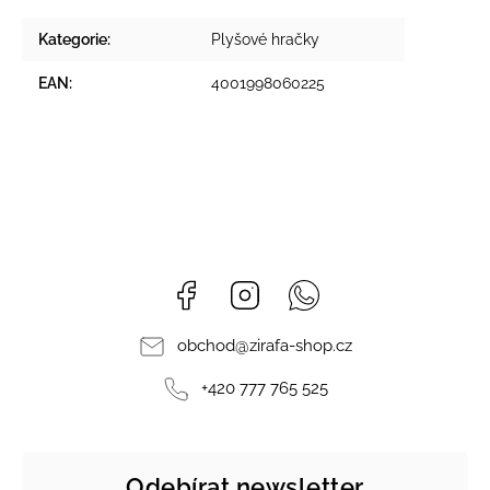
Kategorie
:
Plyšové hračky
EAN
:
4001998060225
Facebook
Instagram
Whatsapp
obchod
@
zirafa-shop.cz
+420 777 765 525
Odebírat newsletter