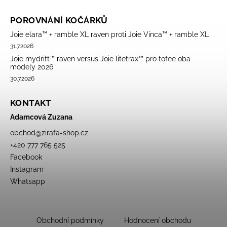
POROVNÁNÍ KOČÁRKŮ
Joie elara™ + ramble XL raven proti Joie Vinca™ + ramble XL
31.7.2026
Joie mydrift™ raven versus Joie litetrax™ pro tofee oba
modely 2026
30.7.2026
KONTAKT
Adamcová Zuzana
obchod
@
zirafa-shop.cz
+420 777 765 525
Facebook
Instagram
Whatsapp
Obchodní podmínky
Hodnocení obchodu