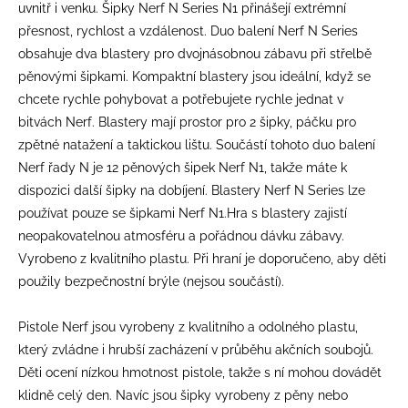
uvnitř i venku. Šipky Nerf N Series N1 přinášejí extrémní
přesnost, rychlost a vzdálenost. Duo balení Nerf N Series
obsahuje dva blastery pro dvojnásobnou zábavu při střelbě
pěnovými šipkami. Kompaktní blastery jsou ideální, když se
chcete rychle pohybovat a potřebujete rychle jednat v
bitvách Nerf. Blastery mají prostor pro 2 šipky, páčku pro
zpětné natažení a taktickou lištu. Součástí tohoto duo balení
Nerf řady N je 12 pěnových šipek Nerf N1, takže máte k
dispozici další šipky na dobíjení. Blastery Nerf N Series lze
používat pouze se šipkami Nerf N1.Hra s blastery zajistí
neopakovatelnou atmosféru a pořádnou dávku zábavy.
Vyrobeno z kvalitního plastu. Při hraní je doporučeno, aby děti
použily bezpečnostní brýle (nejsou součástí).
Pistole Nerf jsou vyrobeny z kvalitního a odolného plastu,
který zvládne i hrubší zacházení v průběhu akčních soubojů.
Děti ocení nízkou hmotnost pistole, takže s ní mohou dovádět
klidně celý den. Navíc jsou šipky vyrobeny z pěny nebo