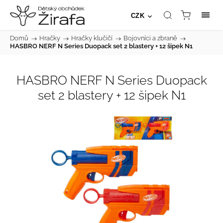
CZK
Domů
/
Hračky
/
Hračky klučičí
/
Bojovníci a zbraně
/
HASBRO NERF N Series Duopack set 2 blastery + 12 šipek N1
HASBRO NERF N Series Duopack
set 2 blastery + 12 šipek N1