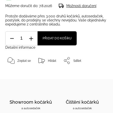
Můžeme doručit do:
7.8.2026
Možnosti doručení
Protože dodáváme přes 3.000 druhů kočárků, autosedaček,
postýlek, do prodejny se všechny nevejdou. Vaše objednávky
expedujeme z centrálního skladu.
PŘIDAT DO KOŠÍKU
Detailní informace
Zeptat se
Hlídat
Sdílet
Showroom kočárků
Čištění kočárků
a autosedaček
a autosedaček