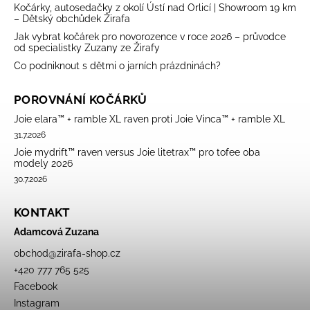
Kočárky, autosedačky z okolí Ústí nad Orlicí | Showroom 19 km
– Dětský obchůdek Žirafa
Jak vybrat kočárek pro novorozence v roce 2026 – průvodce
od specialistky Zuzany ze Žirafy
Co podniknout s dětmi o jarních prázdninách?
POROVNÁNÍ KOČÁRKŮ
Joie elara™ + ramble XL raven proti Joie Vinca™ + ramble XL
31.7.2026
Joie mydrift™ raven versus Joie litetrax™ pro tofee oba
modely 2026
30.7.2026
KONTAKT
Adamcová Zuzana
obchod
@
zirafa-shop.cz
+420 777 765 525
Facebook
Instagram