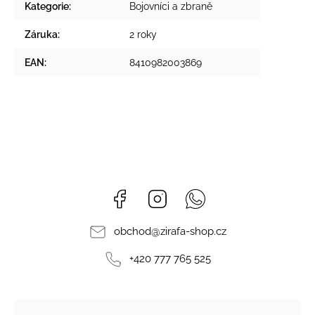
Kategorie
:
Bojovníci a zbraně
Záruka
:
2 roky
EAN
:
8410982003869
Facebook
Instagram
Whatsapp
obchod
@
zirafa-shop.cz
+420 777 765 525