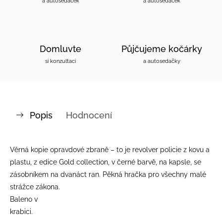
a autosedaček
a autosedaček
Domluvte
Půjčujeme kočárky
si konzultaci
a autosedačky
Popis
Hodnocení
Věrná kopie opravdové zbraně – to je revolver policie z kovu a
plastu, z edice Gold collection, v černé barvě, na kapsle, se
zásobníkem na dvanáct ran. Pěkná hračka pro všechny malé
strážce zákona.
Baleno v
krabici.