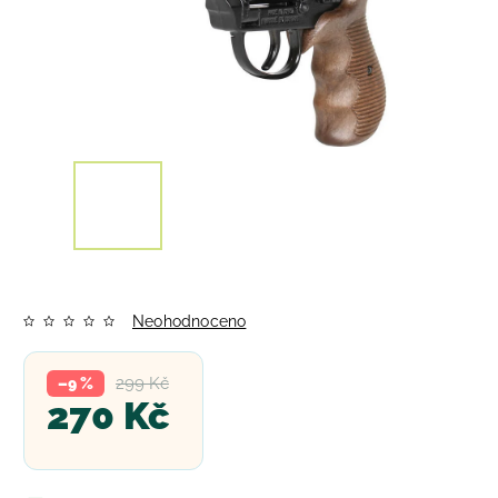
Neohodnoceno
299 Kč
–9 %
270 Kč