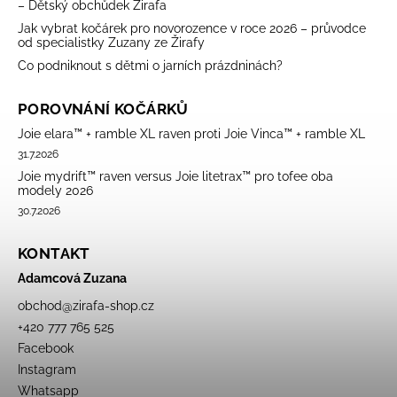
– Dětský obchůdek Žirafa
Jak vybrat kočárek pro novorozence v roce 2026 – průvodce
od specialistky Zuzany ze Žirafy
Co podniknout s dětmi o jarních prázdninách?
POROVNÁNÍ KOČÁRKŮ
Joie elara™ + ramble XL raven proti Joie Vinca™ + ramble XL
31.7.2026
Joie mydrift™ raven versus Joie litetrax™ pro tofee oba
modely 2026
30.7.2026
KONTAKT
Adamcová Zuzana
obchod
@
zirafa-shop.cz
+420 777 765 525
Facebook
Instagram
Whatsapp