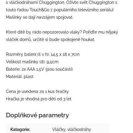
s vláčkodráhami Chuggington. Oživte svět Chuggington s
touto řadou Touch&Go z populárního televizního seriálu!
Mašinky se dají navzájem spojovat.
Které dítě by rádo nepozorovalo vlaky? Pořiďte mu nějaký
vláček domů, určitě si bude spokojeně houkat.
Rozměry balení (š v h): 14,5 x 18 x 7cm
Velikost mašinky (d): 9,5cm
Baterie: 2x AAA 1,5V (jsou součástí)
Materiál: plast
Cena je uvedena za 1 kus hračky
Hračka je vhodná pro děti od 3 let
Doplňkové parametry
Kategorie
:
Vláčky, vláčkodráhy