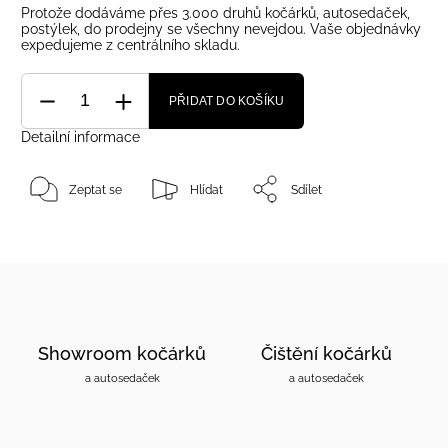
Protože dodáváme přes 3.000 druhů kočárků, autosedaček,
postýlek, do prodejny se všechny nevejdou. Vaše objednávky
expedujeme z centrálního skladu.
PŘIDAT DO KOŠÍKU
Detailní informace
Zeptat se
Hlídat
Sdílet
Showroom kočárků
Čištění kočárků
a autosedaček
a autosedaček