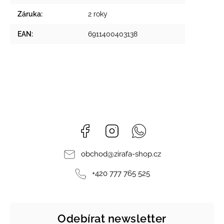
Záruka
:
2 roky
EAN
:
6911400403138
Facebook
Instagram
Whatsapp
obchod
@
zirafa-shop.cz
+420 777 765 525
Odebírat newsletter