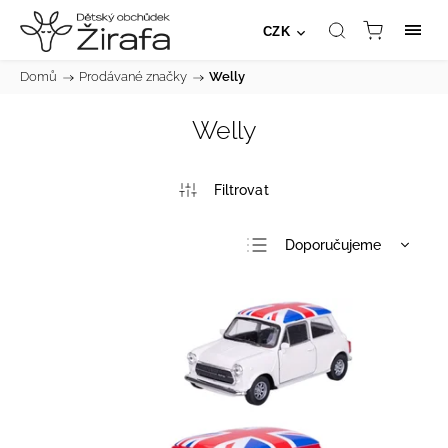
CZK
Domů
/
Prodávané značky
/
Welly
Welly
Doporučujeme
Nejlevnější
Nejdražší
Nejprodávanější
Abecedně