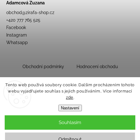
Adamcová Zuzana
obchod
@
zirafa-shop.cz
+420 777 765 525
Facebook
Instagram
Whatsapp
Obchodní podmínky
Hodnocení obchodu
Tento web používá soubory cookie. Dalším procházením tohoto
webu vyjadřujete souhlas s jejich používáním.. Více informací
zde
.
Nastavení
Souhlasím
Copyright 2026
Dětský obchůdek Žirafa
. Všechna práva vyhrazena.
Upravit nastavení cookies
Odmítnout