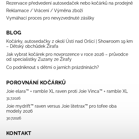
Rezervace předvedení autosedaček nebo kočárků na prodejně
Reklamace / Vrácení / Výměna zboží
Vymáhací proces pro nevyzvednuté zásilky
BLOG
Kočárky, autosedačky z okolí Ústí nad Orlicí | Showroom 19 km
– Dětský obchůdek Žirafa
Jak vybrat kočárek pro novorozence v roce 2026 – průvodce
od specialistky Zuzany ze Žirafy
Co podniknout s dětmi o jarních prázdninách?
POROVNÁNÍ KOČÁRKŮ
Joie elara™ + ramble XL raven proti Joie Vinca™ + ramble XL
31.7.2026
Joie mydrift™ raven versus Joie litetrax™ pro tofee oba
modely 2026
30.7.2026
KONTAKT