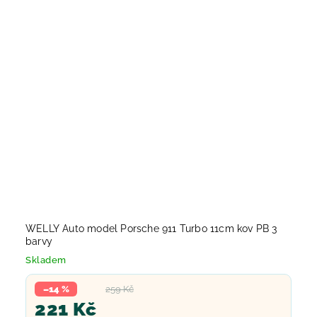
WELLY Auto model Porsche 911 Turbo 11cm kov PB 3
barvy
Skladem
–14 %
259 Kč
221 Kč