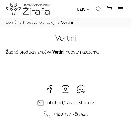
CZK
Domů
/
Prodávané značky
/
Vertini
Vertini
Žádné produkty značky
Vertini
nebyly nalezeny...
Facebook
Instagram
Whatsapp
obchod
@
zirafa-shop.cz
+420 777 765 525