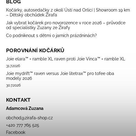
BLOG
Kočárky, autosedačky z okolí Ústí nad Orlicí | Showroom 19 km
– Dětský obchůdek Žirafa
Jak vybrat kočárek pro novorozence v roce 2026 – průvodce
od specialistky Zuzany ze Žirafy
Co podniknout s dětmi o jarních prázdninách?
POROVNÁNÍ KOČÁRKŮ
Joie elara™ + ramble XL raven proti Joie Vinca™ + ramble XL
31.7.2026
Joie mydrift™ raven versus Joie litetrax™ pro tofee oba
modely 2026
30.7.2026
KONTAKT
Adamcová Zuzana
obchod
@
zirafa-shop.cz
+420 777 765 525
Facebook