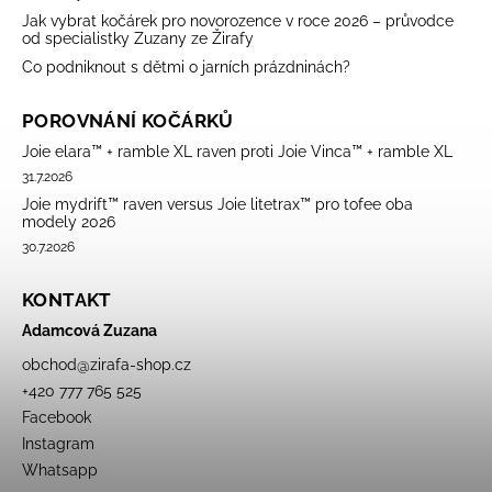
Jak vybrat kočárek pro novorozence v roce 2026 – průvodce
od specialistky Zuzany ze Žirafy
Co podniknout s dětmi o jarních prázdninách?
POROVNÁNÍ KOČÁRKŮ
Joie elara™ + ramble XL raven proti Joie Vinca™ + ramble XL
31.7.2026
Joie mydrift™ raven versus Joie litetrax™ pro tofee oba
modely 2026
30.7.2026
KONTAKT
Adamcová Zuzana
obchod
@
zirafa-shop.cz
+420 777 765 525
Facebook
Instagram
Whatsapp