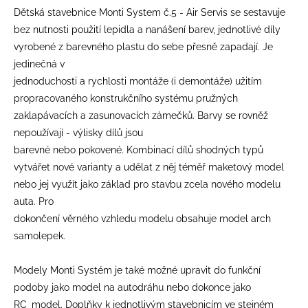
Dětská stavebnice Monti System č.5 - Air Servis se sestavuje
bez nutnosti použití lepidla a nanášení barev, jednotlivé díly
vyrobené z barevného plastu do sebe přesně zapadají. Je
jedinečná v
jednoduchosti a rychlosti montáže (i demontáže) užitím
propracovaného konstrukčního systému pružných
zaklapávacích a zasunovacích zámečků. Barvy se rovněž
nepoužívají - výlisky dílů jsou
barevné nebo pokovené. Kombinací dílů shodných typů
vytvářet nové varianty a udělat z něj téměř maketový model
nebo jej využít jako základ pro stavbu zcela nového modelu
auta. Pro
dokončení věrného vzhledu modelu obsahuje model arch
samolepek.
Modely Monti Systém je také možné upravit do funkční
podoby jako model na autodráhu nebo dokonce jako
RC_model. Doplňky k jednotlivým stavebnicím ve stejném