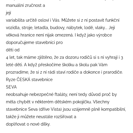
manuální zručnost a
její
variabilita určitě osloví i Vás. Můžete si z ní postavit funkční
vozidla, stroje, letadla, budovy, nábytek, lodě, vlaky... Její
věková hranice není nijak omezená. I když jako výrobce
doporučujeme stavebnici pro
děti od
4 let, tak máme zjištěno, že za dozoru rodičů si s ní vyhrají i 3
leté děti. A když přeskočíme školku a školu pak Vám
prozradíme, že si z ní rádi staví rodiče a dokonce i prarodiče.
Ryze ČESKÁ stavebnice
SEVA
neobsahuje nebezpečné ftaláty, není tedy důvod proč by
měla chybět v některém dětském pokojíčku. Všechny
stavebnice Seva (dříve Vista) jsou vzájemně plně kompatibilní,
takže ji můžete neustále rozšiřovat a
doplňovat o nové dílky.