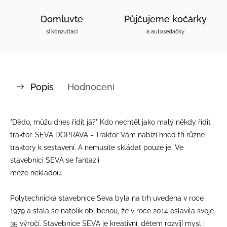
Domluvte
Půjčujeme kočárky
si konzultaci
a autosedačky
Popis
Hodnocení
"Dědo, můžu dnes řídit já?" Kdo nechtěl jako malý někdy řídit
traktor. SEVA DOPRAVA - Traktor Vám nabízí hned tři různé
traktory k sestavení. A nemusíte skládat pouze je. Ve
stavebnici SEVA se fantazii
meze nekladou.
Polytechnická stavebnice Seva byla na trh uvedena v roce
1979 a stala se natolik oblíbenou, že v roce 2014 oslavila svoje
35 výročí. Stavebnice SEVA je kreativní, dětem rozvíjí mysl i