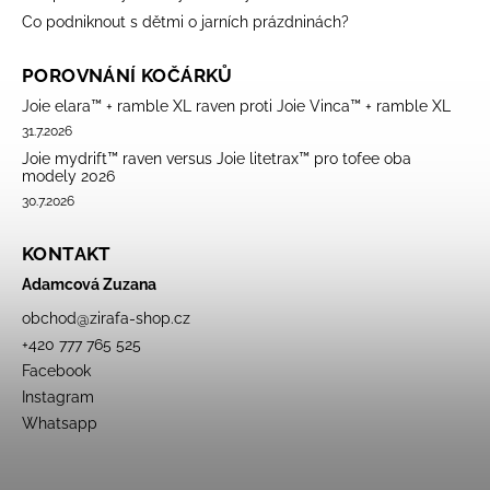
Co podniknout s dětmi o jarních prázdninách?
POROVNÁNÍ KOČÁRKŮ
Joie elara™ + ramble XL raven proti Joie Vinca™ + ramble XL
31.7.2026
Joie mydrift™ raven versus Joie litetrax™ pro tofee oba
modely 2026
30.7.2026
KONTAKT
Adamcová Zuzana
obchod
@
zirafa-shop.cz
+420 777 765 525
Facebook
Instagram
Whatsapp