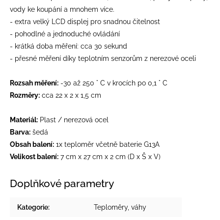
vody ke koupání a mnohem více.
- extra velký LCD displej pro snadnou čitelnost
- pohodlné a jednoduché ovládání
- krátká doba měření: cca 30 sekund
- přesné měření díky teplotním senzorům z nerezové oceli
Rozsah měření:
-30 až 250 ° C v krocích po 0,1 ° C
Rozměry:
cca 22 x 2 x 1,5 cm
Materiál:
Plast / nerezová ocel
Barva:
šedá
Obsah balení:
1x teploměr včetně baterie G13A
Velikost balení:
7 cm x 27 cm x 2 cm (D x Š x V)
Doplňkové parametry
Kategorie
:
Teploměry, váhy