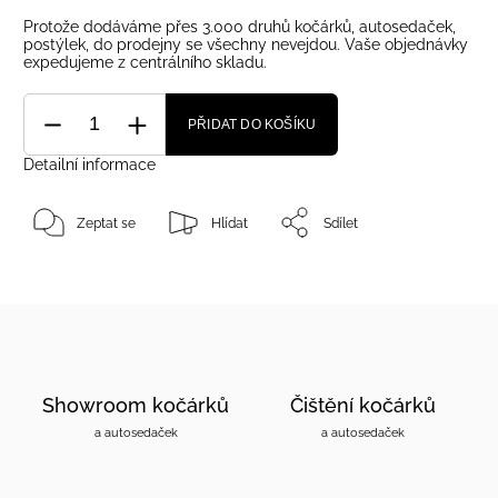
Protože dodáváme přes 3.000 druhů kočárků, autosedaček,
postýlek, do prodejny se všechny nevejdou. Vaše objednávky
expedujeme z centrálního skladu.
PŘIDAT DO KOŠÍKU
Detailní informace
Zeptat se
Hlídat
Sdílet
Showroom kočárků
Čištění kočárků
a autosedaček
a autosedaček