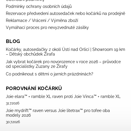
Podmínky ochrany osobních údajů
Rezervace předvedení autosedaček nebo kočárků na prodejně
Reklamace / Vrácení / Výměna zboží
Vymáhací proces pro nevyzvednuté zásilky
BLOG
Kočárky, autosedačky z okolí Ústí nad Orlicí | Showroom 19 km
– Dětský obchůdek Žirafa
Jak vybrat kočárek pro novorozence v roce 2026 – průvodce
od specialistky Zuzany ze Žirafy
Co podniknout s dětmi o jarních prázdninách?
POROVNÁNÍ KOČÁRKŮ
Joie elara™ + ramble XL raven proti Joie Vinca™ + ramble XL
31.7.2026
Joie mydrift™ raven versus Joie litetrax™ pro tofee oba
modely 2026
30.7.2026