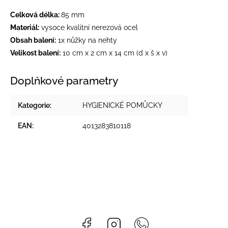
Celková délka:
85 mm
Materiál:
vysoce kvalitní nerezová ocel
Obsah balení:
1x nůžky na nehty
Velikost balení:
10 cm x 2 cm x 14 cm (d x š x v)
Doplňkové parametry
Kategorie
:
HYGIENICKÉ POMŮCKY
EAN
:
4013283810118
Facebook
Instagram
Whatsapp