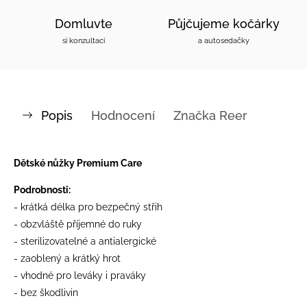
Domluvte
Půjčujeme kočárky
si konzultaci
a autosedačky
Popis
Hodnocení
Značka
Reer
Dětské nůžky Premium Care
Podrobnosti:
- krátká délka pro bezpečný střih
- obzvláště příjemné do ruky
- sterilizovatelné a antialergické
- zaoblený a krátký hrot
- vhodné pro leváky i praváky
- bez škodlivin