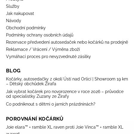
Služby
Jak nakupovat
Návody
Obchodní podmínky
Podmínky ochrany osobních údajů
Rezervace předvedení autosedaček nebo kočárků na prodejně
Reklamace / Vrácení / Výměna zboží
Vymáhací proces pro nevyzvednuté zásilky
BLOG
Kočárky, autosedačky z okolí Ústí nad Orlicí | Showroom 19 km
– Dětský obchůdek Žirafa
Jak vybrat kočárek pro novorozence v roce 2026 – průvodce
od specialistky Zuzany ze Žirafy
Co podniknout s dětmi o jarních prázdninách?
POROVNÁNÍ KOČÁRKŮ
Joie elara™ + ramble XL raven proti Joie Vinca™ + ramble XL
31.7.2026