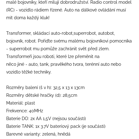
malé bojovníky, kteří milují dobrodružství. Radio control model
(RC) - vozidlo rádiem řízené. Auto na dálkové ovládání musí
mít doma každý kluk!
Transformer, skládací auto-robot,superrobot, autobot,
bojovník, robot. Pořiďte svému malému bojovníkovi pomocníka
- superrobot mu pomůže zachránit svět před zlem.
Transformeři jsou roboti, které lze přeměnit na
něco jiné - auto, tank, pravěkého tvora, terénní auto nebo
vozidlo těžké techniky.
Rozměry balení (š v h): 32,5 x 13 x 13cm
Rozměry dětské hračky (d): 28,5cm
Materiál: plast
Frekvence: 40MHz
Baterie DO: 2x AA 1,5V (nejsou součástí)
Baterie TANK: 1x 3.7V bateriový pack (je součástí)
Barevné varianty: zelená, hnědá