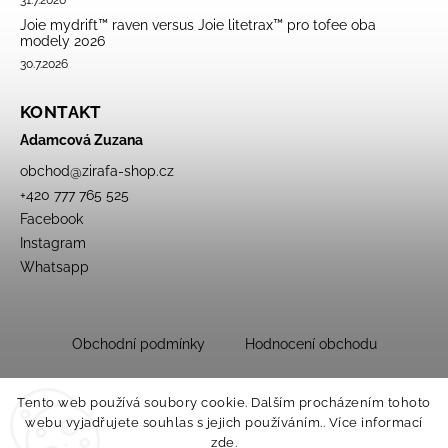
Joie mydrift™ raven versus Joie litetrax™ pro tofee oba
modely 2026
30.7.2026
KONTAKT
Adamcová Zuzana
obchod
@
zirafa-shop.cz
+420 777 765 525
Facebook
Instagram
Whatsapp
Obchodní podmínky
Hodnocení obchodu
Tento web používá soubory cookie. Dalším procházením tohoto
webu vyjadřujete souhlas s jejich používáním.. Více informací
zde
.