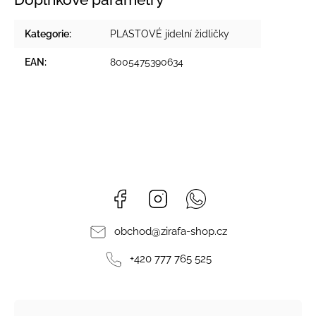
Kategorie
:
PLASTOVÉ jídelní židličky
EAN
:
8005475390634
Facebook
Instagram
Whatsapp
obchod
@
zirafa-shop.cz
+420 777 765 525