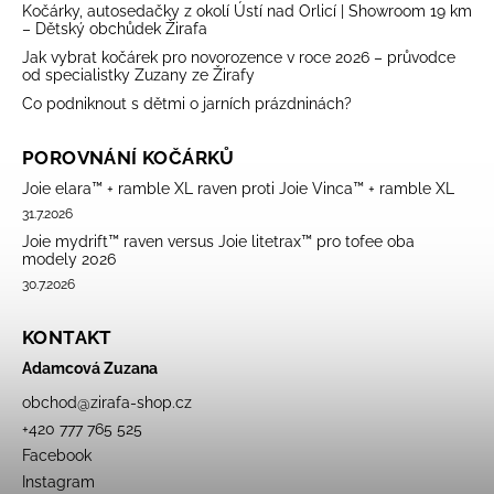
Kočárky, autosedačky z okolí Ústí nad Orlicí | Showroom 19 km
– Dětský obchůdek Žirafa
Jak vybrat kočárek pro novorozence v roce 2026 – průvodce
od specialistky Zuzany ze Žirafy
Co podniknout s dětmi o jarních prázdninách?
POROVNÁNÍ KOČÁRKŮ
Joie elara™ + ramble XL raven proti Joie Vinca™ + ramble XL
31.7.2026
Joie mydrift™ raven versus Joie litetrax™ pro tofee oba
modely 2026
30.7.2026
KONTAKT
Adamcová Zuzana
obchod
@
zirafa-shop.cz
+420 777 765 525
Facebook
Instagram