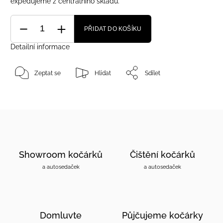
expedujeme z centrálního skladu.
PŘIDAT DO KOŠÍKU
Detailní informace
Zeptat se
Hlídat
Sdílet
Showroom kočárků
Čištění kočárků
a autosedaček
a autosedaček
Domluvte
Půjčujeme kočárky