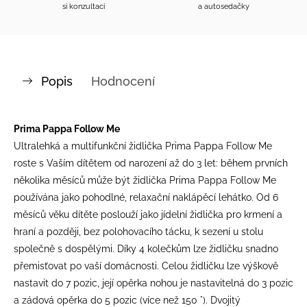
si konzultaci
a autosedačky
Popis
Hodnocení
Prima Pappa Follow Me
Ultralehká a multifunkční židlička Prima Pappa Follow Me
roste s Vaším dítětem od narození až do 3 let: během prvních
několika měsíců může být židlička Prima Pappa Follow Me
používána jako pohodlné, relaxační naklápěcí lehátko. Od 6
měsíců věku dítěte poslouží jako jídelní židlička pro krmení a
hraní a později, bez polohovacího tácku, k sezení u stolu
společně s dospělými. Díky 4 kolečkům lze židličku snadno
přemisťovat po vaší domácnosti. Celou židličku lze výškově
nastavit do 7 pozic, její opěrka nohou je nastavitelná do 3 pozic
a zádová opěrka do 5 pozic (více než 150 °). Dvojitý