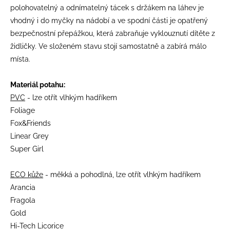
polohovatelný a odnímatelný tácek s držákem na láhev je
vhodný i do myčky na nádobí a ve spodní části je opatřený
bezpečnostní přepážkou, která zabraňuje vyklouznutí dítěte z
židličky. Ve složeném stavu stojí samostatně a zabírá málo
místa.
Materiál potahu:
PVC
- lze otřít vlhkým hadříkem
Foliage
Fox&Friends
Linear Grey
Super Girl
ECO kůže
- měkká a pohodlná, lze otřít vlhkým hadříkem
Arancia
Fragola
Gold
Hi-Tech Licorice