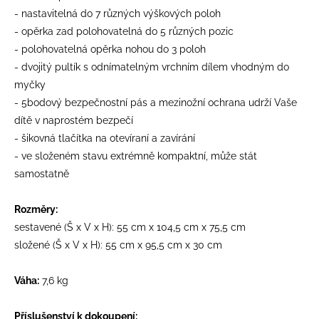
- nastavitelná do 7 různých výškových poloh
- opěrka zad polohovatelná do 5 různých pozic
- polohovatelná opěrka nohou do 3 poloh
- dvojitý pultík s odnímatelným vrchním dílem vhodným do
myčky
- 5bodový bezpečnostní pás a mezinožní ochrana udrží Vaše
dítě v naprostém bezpečí
- šikovná tlačítka na otevíraní a zavírání
- ve složeném stavu extrémně kompaktní, může stát
samostatně
Rozměry:
sestavené (Š x V x H): 55 cm x 104,5 cm x 75,5 cm
složené (Š x V x H): 55 cm x 95,5 cm x 30 cm
Váha:
7,6 kg
Příslušenství k dokoupení: