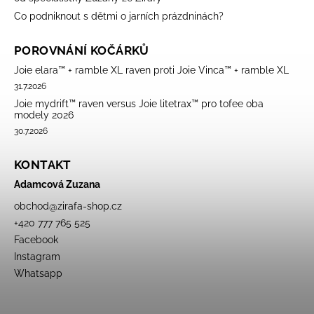
Co podniknout s dětmi o jarních prázdninách?
POROVNÁNÍ KOČÁRKŮ
Joie elara™ + ramble XL raven proti Joie Vinca™ + ramble XL
31.7.2026
Joie mydrift™ raven versus Joie litetrax™ pro tofee oba
modely 2026
30.7.2026
KONTAKT
Adamcová Zuzana
obchod
@
zirafa-shop.cz
+420 777 765 525
Facebook
Instagram
Whatsapp