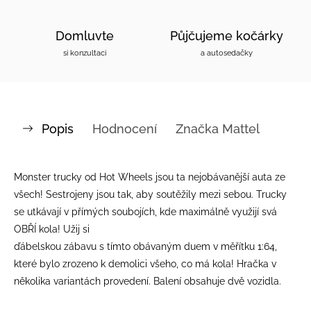
Domluvte
Půjčujeme kočárky
si konzultaci
a autosedačky
Popis
Hodnocení
Značka
Mattel
Monster trucky od Hot Wheels jsou ta nejobávanější auta ze
všech! Sestrojeny jsou tak, aby soutěžily mezi sebou. Trucky
se utkávají v přímých soubojích, kde maximálně využijí svá
OBŘÍ kola! Užij si
ďábelskou zábavu s tímto obávaným duem v měřítku 1:64,
které bylo zrozeno k demolici všeho, co má kola! Hračka v
několika variantách provedení. Balení obsahuje dvě vozidla.