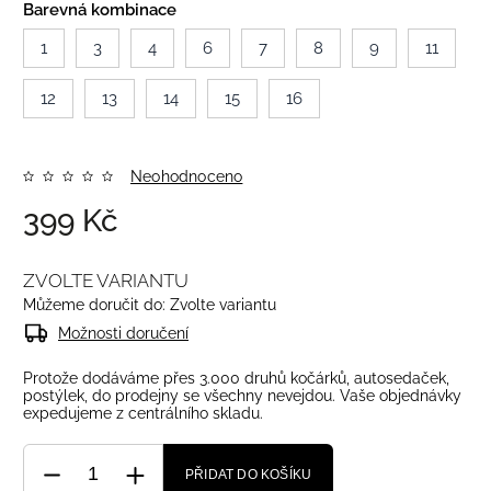
Barevná kombinace
1
3
4
6
7
8
9
11
12
13
14
15
16
Neohodnoceno
399 Kč
ZVOLTE VARIANTU
Můžeme doručit do:
Zvolte variantu
Možnosti doručení
Protože dodáváme přes 3.000 druhů kočárků, autosedaček,
postýlek, do prodejny se všechny nevejdou. Vaše objednávky
expedujeme z centrálního skladu.
PŘIDAT DO KOŠÍKU