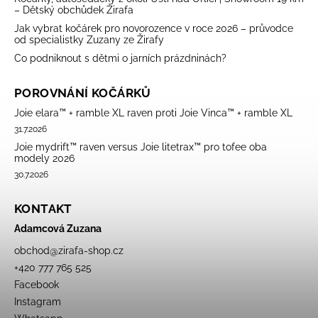
– Dětský obchůdek Žirafa
Jak vybrat kočárek pro novorozence v roce 2026 – průvodce
od specialistky Zuzany ze Žirafy
Co podniknout s dětmi o jarních prázdninách?
POROVNÁNÍ KOČÁRKŮ
Joie elara™ + ramble XL raven proti Joie Vinca™ + ramble XL
31.7.2026
Joie mydrift™ raven versus Joie litetrax™ pro tofee oba
modely 2026
30.7.2026
KONTAKT
Adamcová Zuzana
obchod
@
zirafa-shop.cz
+420 777 765 525
Facebook
Instagram