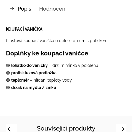
Popis
Hodnocení
KOUPACÍ VANIČKA
Plastová koupací vanička o délce 100 cm s potiskem.
Doplňky ke koupací vaničce
🟢
lehátko do vaničky
– drží miminko v pololehu
🟢
protiskluzová podložka
🟢
teploměr
– hlídání teploty vody
🟢
držák na mýdlo / žínku
Související produkty
Previous
Next