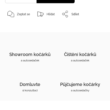
Zeptat se
Hlídat
Sdílet
Showroom kočárků
Čištění kočárků
a autosedaček
a autosedaček
Domluvte
Půjčujeme kočárky
si konzultaci
a autosedačky