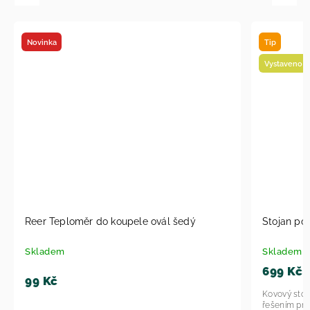
Novinka
Tip
Vystaveno n
Reer Teploměr do koupele ovál šedý
Stojan po
Skladem
Skladem
699 Kč
99 Kč
Kovový stoj
řešením pro 