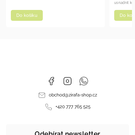
usnadnit kou
Do koš
Do košíku
Facebook
Instagram
Whatsapp
obchod
@
zirafa-shop.cz
+420 777 765 525
Odebírat newsletter