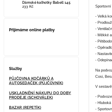
Dámské kalhotky Babell 145
Sportovní
233 Kč
- Velká ko
- Prodlouž
- Ventilač
Přijímáme online platby
- Měkké a
- Pětibod
- Opěradlo
- Nastavit
- Odepína
Služby
Na podvoz
Cosi, Bes
PŮJČOVNA KOČÁRKŮ A
AUTOSEDAČEK (PŮJČOVNÍK)
V sestavě
USKLADNĚNÍ NÁKUPU DO DOBY
- Podvoze
PRODEJE (SCHOVÁLEK)
- Hluboká
BAZAR (REPETÍK)
- Sportov