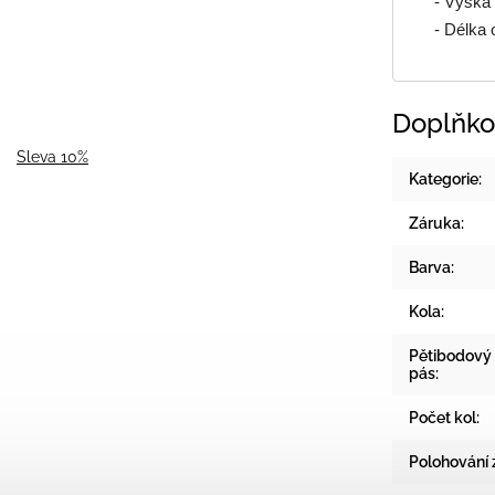
- Výška o
- Délka o
Doplňko
Sleva 10%
Kategorie
:
Záruka
:
Barva
:
Kola
:
Pětibodový 
pás
:
Počet kol
:
Polohování 