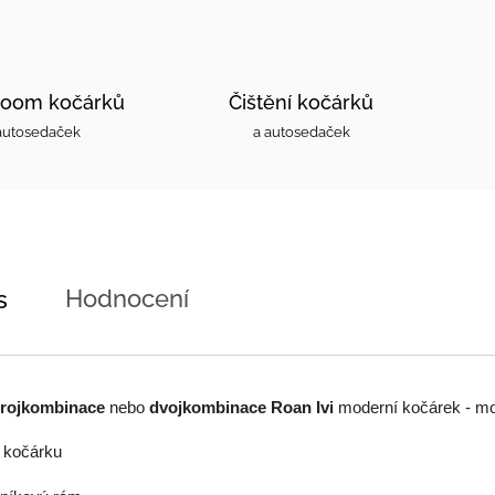
oom kočárků
Čištění kočárků
autosedaček
a autosedaček
Hodnocení
s
trojkombinace
nebo
dvojkombinace Roan Ivi
moderní kočárek - mo
 kočárku