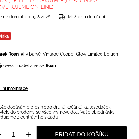
 DNÍ, JE-LI U DODAVATELE (DOSTUPNOST
OVĚŘUJEME ON-LINE)
me doručit do:
13.8.2026
Možnosti doručení
inka
rek Roan Ivi
v barvě
Vintage Cooper Glow Limited Edition
jnovější model značky
Roan
.
ilní informace
ože dodáváme přes 3.000 druhů kočárků, autosedaček,
ýlek, do prodejny se všechny nevejdou. Vaše objednávky
dujeme z centrálního skladu.
PŘIDAT DO KOŠÍKU