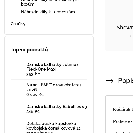
boxům
Náhradní díly k termoskám
Značky
Showr
a 
Top 10 produktů
Dámské kalhotky Julimex
Flexi-One Maxi
353 Kč
Popi
Nuna LEAF™ grow chateau
2026
6 999 Kč
Dámské kalhotky Babell 2003
Kočárek 
248 Kč
Podvozek
Dětská puška kapslovka
kovbojská černá kovová 12
ran na kapsle