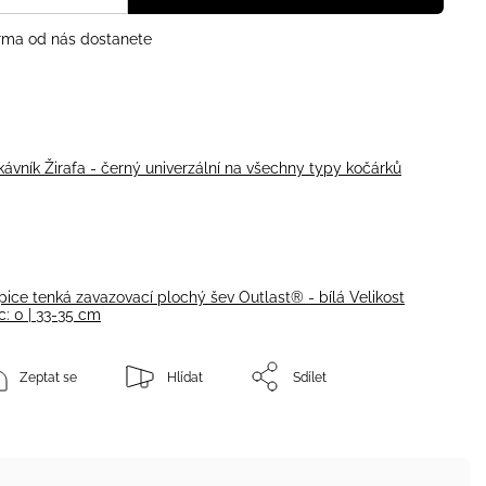
ma od nás dostanete
kávník Žirafa - černý
univerzální na všechny typy kočárků
pice tenká zavazovací plochý šev Outlast® - bílá Velikost
c: 0 | 33-35 cm
Zeptat se
Hlídat
Sdílet