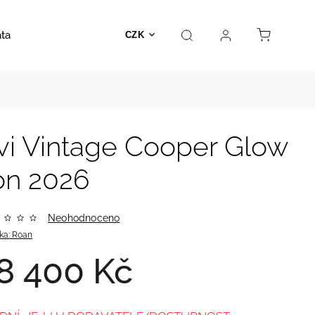
ata
Autosedačky
Hračky
Prodejna
Kontakt
CZK
vi Vintage Cooper Glow
ion 2026
Neohodnoceno
ka:
Roan
8 400 Kč