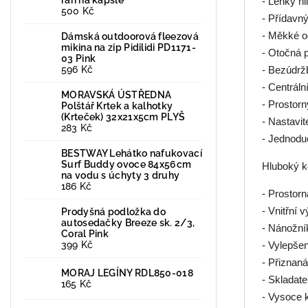
- Lehký hl
500 Kč
- Přídavný
- Měkké o
Dámská outdoorová fleezová
mikina na zip Pidilidi PD1171-
- Otočná 
03 Pink
596 Kč
- Bezúdržb
- Centráln
MORAVSKÁ ÚSTŘEDNA
- Prostor
Polštář Krtek a kalhotky
(Krteček) 32x21x5cm PLYŠ
- Nastavi
283 Kč
- Jednodu
BESTWAY Lehátko nafukovací
Surf Buddy ovoce 84x56cm
Hluboký k
na vodu s úchyty 3 druhy
186 Kč
- Prostor
- Vnitřní 
Prodyšná podložka do
autosedačky Breeze sk. 2/3,
- Nánožní
Coral Pink
399 Kč
- Vylepšen
- Přiznaná
MORAJ LEGÍNY RDL850-018
- Skladate
165 Kč
- Vysoce k