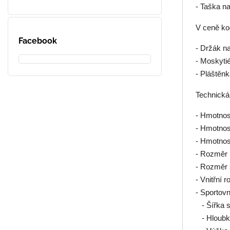
- Taška n
V ceně ko
Facebook
- Držák na
- Moskyti
- Pláštěnk
Technická
- Hmotnos
- Hmotnos
- Hmotnos
- Rozměr 
- Rozměr 
- Vnitřní 
- Sportovn
- Šířka s
- Hloubk