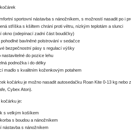
 kočárek
mfortní sportovní nástavba s nánožníkem, s možností nasadit po i pr
ená stříška s kšiltem chrání proti větru, nízkým teplotám a slunci
ní okno (odepínací zadní část boudičky)
 pohodlné bavlněné polstrování v sedačce
ové bezpečnostní pásy s regulací výšky
 nastavitelné do pozice lehu
elná podnožka i do délky
cí madlo s kvalitním koženkovým potahem
ek kočárku je možno nasadit autosedačku Roan Kite 0-13 kg nebo z
afe, Cybex Aton).
 kočárku je:
k s velkým košíkem
 korba s boudou a nánožníkem
ní nástavba s nánožníkem