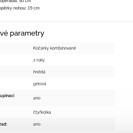
pěradla: 50 cm
pěrky nohou: 19 cm
vé parametry
Kočárky kombinované
2 roky
hnědá
gelová
upínací
ano
čtyřkolka
zad
:
ano