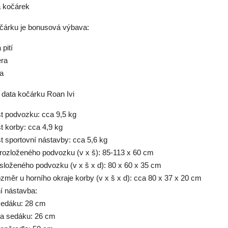
a kočárek
čárku je bonusová výbava:
 pití
éra
a
 data kočárku Roan Ivi
t podvozku: cca 9,5 kg
t korby: cca 4,9 kg
t sportovní nástavby: cca 5,6 kg
rozloženého podvozku (v x š): 85-113 x 60 cm
složeného podvozku (v x š x d): 80 x 60 x 35 cm
rozměr u horního okraje korby (v x š x d): cca 80 x 37 x 20 cm
í nástavba:
edáku: 28 cm
a sedáku: 26 cm