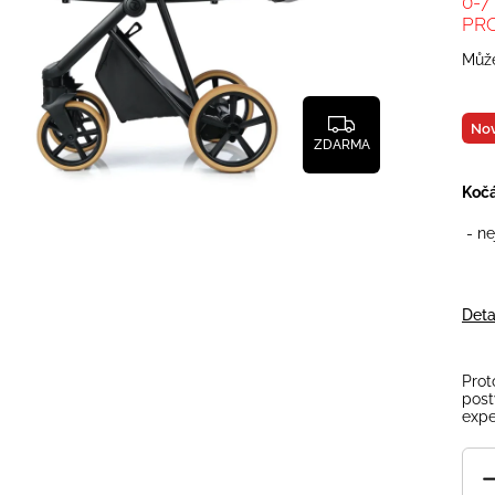
0-7
PR
Může
Nov
ZDARMA
Kočá
- ne
Deta
Prot
post
expe