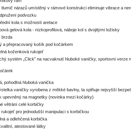
iníkový rám
 tlumič nárazů umístěný v rámové konstrukci eliminuje vibrace a ner
dpružení podvozku
přední kola s možností aretace
ová gelová kola - nízkoprofilová, náboje kol s dvojitými ložisky
í brzda
ný a přepracovaný košík pod kočárkem
telná koženková rukojeť
chý systém „Click” na nacvaknutí hluboké vaničky, sportovní verze
očárek
ná, pohodlná hluboká vanička
výstelka vaničky vyrobena z měkké bavlny, ta splňuje nejvyšší bezpe
k upevněný na magnetky (novinka mezi kočárky)
é větrání celé korbičky
 rukojeť pro jednodušší manipulaci s korbičkou
lná a odlehčená korbička
valitní, atestované látky