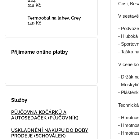
024
Cosi, Bes
218 Kč
V sestavě
Termoobal na lahev, Grey
149 Kč
- Podvoze
- Hluboká
- Sportov
Přijímáme online platby
- Taška n
V ceně ko
- Držák na
- Moskyti
- Pláštěnk
Služby
Technická
PŮJČOVNA KOČÁRKŮ A
- Hmotnos
AUTOSEDAČEK (PŮJČOVNÍK)
- Hmotnos
USKLADNĚNÍ NÁKUPU DO DOBY
- Hmotnos
PRODEJE (SCHOVÁLEK)