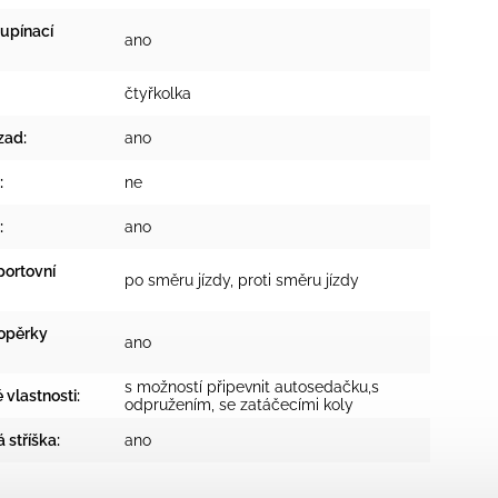
upínací
ano
čtyřkolka
zad
:
ano
:
ne
:
ano
portovní
po směru jízdy, proti směru jízdy
 opěrky
ano
s možností připevnit autosedačku,s
vlastnosti
:
odpružením, se zatáčecími koly
 stříška
:
ano