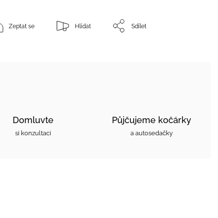
Zeptat se
Hlídat
Sdílet
Domluvte
Půjčujeme kočárky
si konzultaci
a autosedačky