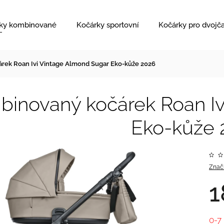
ky kombinované
Kočárky sportovní
Kočárky pro dvojč
rek Roan Ivi Vintage Almond Sugar Eko-kůže 2026
inovaný kočárek Roan Iv
Eko-kůže 
Znač
1
0-7