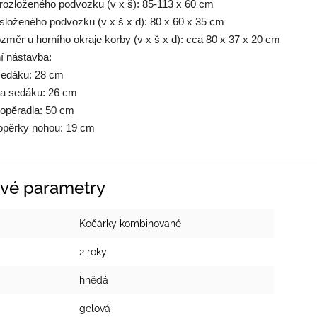
rozloženého podvozku (v x š): 85-113 x 60 cm
složeného podvozku (v x š x d): 80 x 60 x 35 cm
rozměr u horního okraje korby (v x š x d): cca 80 x 37 x 20 cm
í nástavba:
edáku: 28 cm
a sedáku: 26 cm
pěradla: 50 cm
pěrky nohou: 19 cm
vé parametry
Kočárky kombinované
2 roky
hnědá
gelová