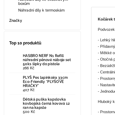
boxům
Náhradní díly k termoskám
Kočárek 
Značky
Podvozek
- Lehký hl
Top 10 produktů
- Přídavný
- Měkké o
HASBRO NERF N1 Refill
- Otočná 
náhradní pěnové náboje set
50ks šipky do pistole
- Bezúdržb
266 Kč
- Centráln
PLYŠ Pes lapinkoira 33cm
- Prostor
Eco-Friendly *PLYŠOVÉ
- Nastavi
HRAČKY*
407 Kč
- Jednodu
Dětská puška kapslovka
Hluboký k
kovbojská černá kovová 12
ran na kapsle
500 Kč
- Prostor