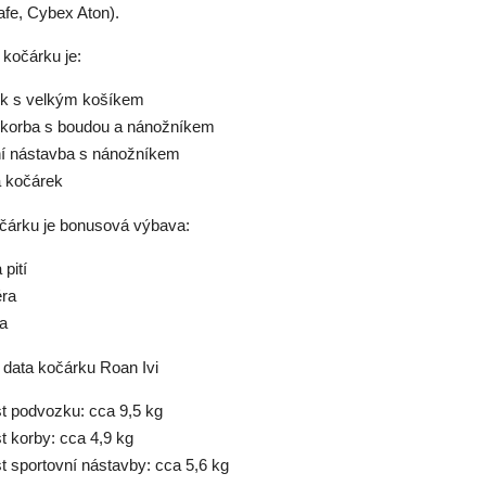
afe, Cybex Aton).
 kočárku je:
k s velkým košíkem
 korba s boudou a nánožníkem
ní nástavba s nánožníkem
a kočárek
čárku je bonusová výbava:
 pití
éra
a
 data kočárku Roan Ivi
t podvozku: cca 9,5 kg
t korby: cca 4,9 kg
t sportovní nástavby: cca 5,6 kg