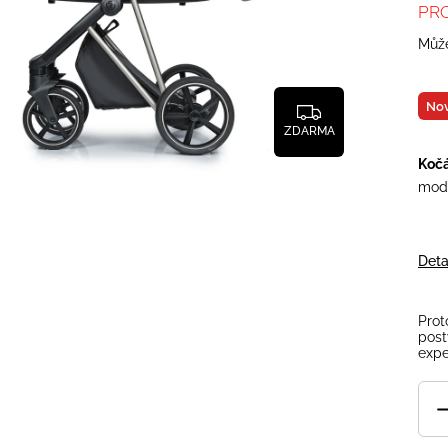
PR
Může
Nov
ZDARMA
Kočá
mod
Deta
Prot
post
expe