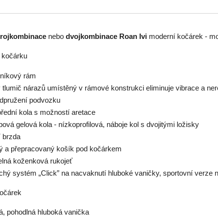
trojkombinace
nebo
dvojkombinace Roan Ivi
moderní kočárek - mo
 kočárku
iníkový rám
 tlumič nárazů umístěný v rámové konstrukci eliminuje vibrace a ner
dpružení podvozku
přední kola s možností aretace
ová gelová kola - nízkoprofilová, náboje kol s dvojitými ložisky
í brzda
ný a přepracovaný košík pod kočárkem
telná koženková rukojeť
chý systém „Click” na nacvaknutí hluboké vaničky, sportovní verze
očárek
ná, pohodlná hluboká vanička