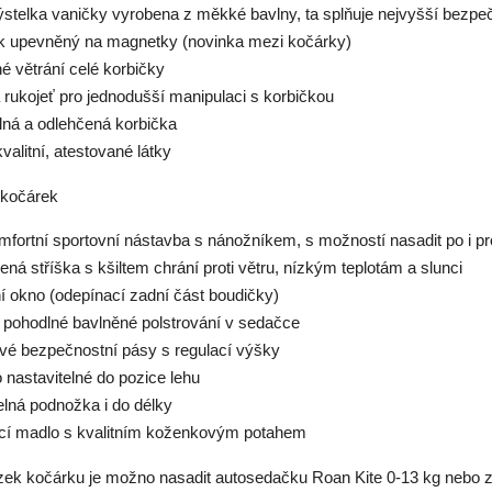
výstelka vaničky vyrobena z měkké bavlny, ta splňuje nejvyšší bezpe
k upevněný na magnetky (novinka mezi kočárky)
é větrání celé korbičky
 rukojeť pro jednodušší manipulaci s korbičkou
lná a odlehčená korbička
valitní, atestované látky
 kočárek
mfortní sportovní nástavba s nánožníkem, s možností nasadit po i pr
ená stříška s kšiltem chrání proti větru, nízkým teplotám a slunci
ní okno (odepínací zadní část boudičky)
 pohodlné bavlněné polstrování v sedačce
ové bezpečnostní pásy s regulací výšky
 nastavitelné do pozice lehu
elná podnožka i do délky
cí madlo s kvalitním koženkovým potahem
ek kočárku je možno nasadit autosedačku Roan Kite 0-13 kg nebo z