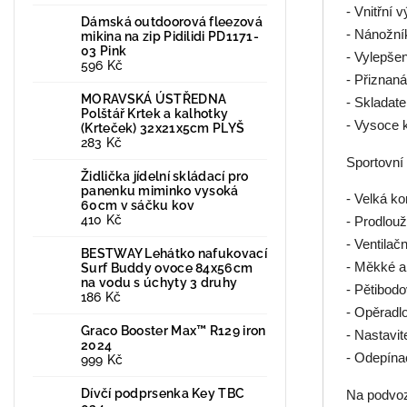
- Vnitřní 
Dámská outdoorová fleezová
- Nánožní
mikina na zip Pidilidi PD1171-
03 Pink
- Vylepšen
596 Kč
- Přiznaná
MORAVSKÁ ÚSTŘEDNA
- Skladate
Polštář Krtek a kalhotky
- Vysoce k
(Krteček) 32x21x5cm PLYŠ
283 Kč
Sportovní
Židlička jídelní skládací pro
panenku miminko vysoká
- Velká ko
60cm v sáčku kov
410 Kč
- Prodlouž
- Ventilač
BESTWAY Lehátko nafukovací
- Měkké a
Surf Buddy ovoce 84x56cm
na vodu s úchyty 3 druhy
- Pětibod
186 Kč
- Opěradlo
Graco Booster Max™ R129 iron
- Nastavit
2024
- Odepína
999 Kč
Dívčí podprsenka Key TBC
Na podvoz