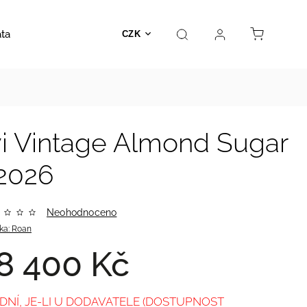
ata
Autosedačky
Hračky
Prodejna
Kontakt
CZK
i Vintage Almond Sugar
2026
Neohodnoceno
ka:
Roan
8 400 Kč
 DNÍ, JE-LI U DODAVATELE (DOSTUPNOST