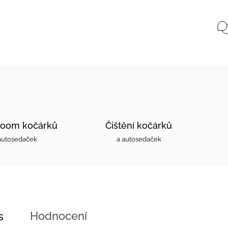
oom kočárků
Čištění kočárků
autosedaček
a autosedaček
Hodnocení
s