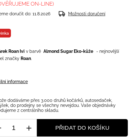
OVĚŘUJEME ON-LINE)
me doručit do:
11.8.2026
Možnosti doručení
inka
rek Roan Ivi
v barvě
Almond Sugar Eko-kůže
- nejnovější
el značky
Roan
.
ilní informace
ože dodáváme přes 3.000 druhů kočárků, autosedaček,
ýlek, do prodejny se všechny nevejdou. Vaše objednávky
dujeme z centrálního skladu.
PŘIDAT DO KOŠÍKU