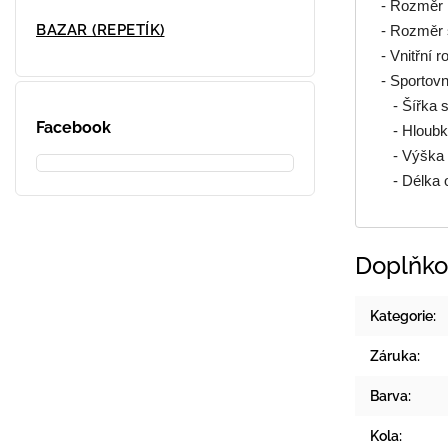
- Rozměr 
BAZAR (REPETÍK)
- Rozměr 
- Vnitřní 
- Sportovn
- Šířka s
Facebook
- Hloubk
- Výška o
- Délka o
Doplňko
Kategorie
:
Záruka
:
Barva
:
Kola
: