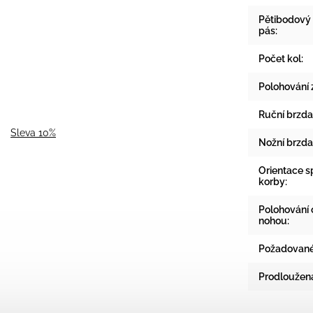
Pětibodový 
pás
:
Počet kol
:
Polohování 
Ruční brzda
Sleva 10%
Nožní brzda
Orientace s
korby
:
Polohování
nohou
:
Požadované 
Prodloužená