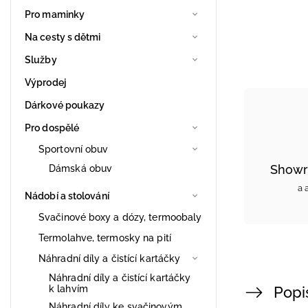
Pro maminky
Na cesty s dětmi
Služby
Výprodej
Dárkové poukazy
Pro dospělé
Sportovní obuv
Showr
Dámská obuv
a 
Nádobí a stolování
Svačinové boxy a dózy, termoobaly
Termolahve, termosky na pití
Náhradní díly a čistící kartáčky
Náhradní díly a čistící kartáčky
k lahvím
Popi
Náhradní díly ke svačinovým