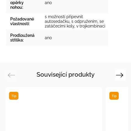
opěrky
ano
nohou
:
s možností připevnit
Požadované
autosedačku, s odpružením, se
vlastnosti
:
zatáčecími koly, v trojkombinaci
Prodloužená
ano
stříška
:
Související produkty
Previous
Next
Tip
Tip