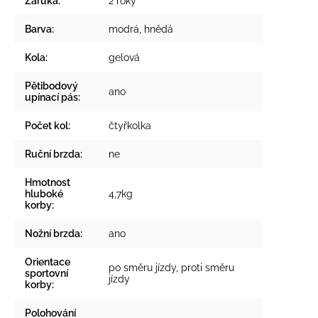
Záruka
:
2 roky
Barva
:
modrá
,
hnědá
Kola
:
gelová
Pětibodový
ano
upínací pás
:
Počet kol
:
čtyřkolka
Ruční brzda
:
ne
Hmotnost
hluboké
4,7kg
korby
:
Nožní brzda
:
ano
Orientace
po směru jízdy, proti směru
sportovní
jízdy
korby
:
Polohování