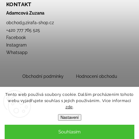
KONTAKT
Adamcová Zuzana
obchod
@
zirafa-shop.cz
+420 777 765 525
Facebook
Instagram
Whatsapp
Obchodní podmínky
Hodnocení obchodu
Tento web používá soubory cookie. Dalším procházením tohoto
webu vyjadřujete souhlas s jejich používáním.. Více informací
zde
.
Nastavení
Souhlasím
Copyright 2026
Dětský obchůdek Žirafa
. Všechna práva vyhrazena.