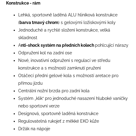
Konstrukce - rám
Lehká, sportovně laděná ALU hliníková konstrukce
(
barva tmavý chrom
) s gelovými ložiskovými koly
Jednoduché a rychlé složení konstrukce, velká
skladnost
A
nti-shock systém
na předních kolech
pohlcující nárazy
Odpružení kol na zadní ose
Nové, inovativní odpružení s regulací ve středu
konstrukce a s možností zamknutí pružení
Otáčecí přední gelové kola s možností aretace pro
přímou jízdu
Centrální nožní brzda pro zadní kola
Systém „klik“ pro jednoduché nasazení hluboké vaničky
nebo sportovní verze
Designová, sportovně laděná konstrukce
Regulovatelná rukojeť z měkké EKO kůže
Držák na nápoje