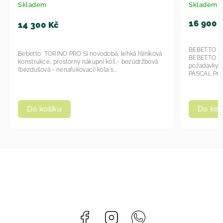
Skladem
Skladem
16 900 
14 300 Kč
BEBETTO K
Bebetto TORINO PRO Si novodobá, lehká hliníková
BEBETTO P
konstrukce, prostorný nákupní koš,- bezúdržbová
požadavky 
(bezdušová - nenafukovací) kola s...
PASCAL Prem
Do košíku
Do koš
Facebook
Instagram
Whatsapp