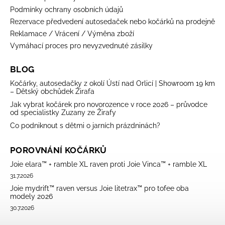
Podmínky ochrany osobních údajů
Rezervace předvedení autosedaček nebo kočárků na prodejně
Reklamace / Vrácení / Výměna zboží
Vymáhací proces pro nevyzvednuté zásilky
BLOG
Kočárky, autosedačky z okolí Ústí nad Orlicí | Showroom 19 km
– Dětský obchůdek Žirafa
Jak vybrat kočárek pro novorozence v roce 2026 – průvodce
od specialistky Zuzany ze Žirafy
Co podniknout s dětmi o jarních prázdninách?
POROVNÁNÍ KOČÁRKŮ
Joie elara™ + ramble XL raven proti Joie Vinca™ + ramble XL
31.7.2026
Joie mydrift™ raven versus Joie litetrax™ pro tofee oba
modely 2026
30.7.2026