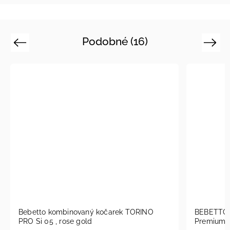
Podobné (16)
Previous
Next
Bebetto kombinovaný kočarek TORINO
BEBETTO 
PRO Si 05 , rose gold
Premium S