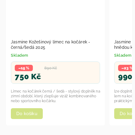
Jasmine Kožešinový límec na kočárek -
Jasmine R
černá/šedá 2025
hnědou ko
Skladem
Skladem
–15 %
890 Kč
–23 %
750 Kč
990
Límec na kočárek černá / šedá - stylový doplněk na
lze doplnit 
zimní období, který zlepšuje vizáž kombinovaného
lem na kočárek 
nebo sportovního kočárku.
praktickými 
Do košíku
Do koš