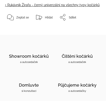
+ Rukávník Žirafa - černý
univerzální na všechny typy kočárků
Zeptat se
Hlídat
Sdílet
Showroom kočárků
Čištění kočárků
a autosedaček
a autosedaček
Domluvte
Půjčujeme kočárky
si konzultaci
a autosedačky