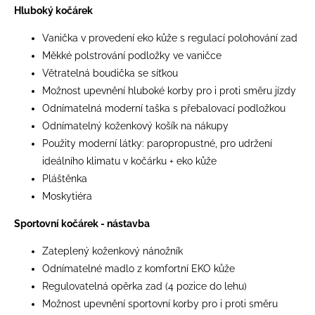
Hluboký kočárek
Vanička v provedení eko kůže s regulací polohování zad
Měkké polstrování podložky ve vaničce
Větratelná boudička se síťkou
Možnost upevnění hluboké korby pro i proti směru jízdy
Odnímatelná moderní taška s přebalovací podložkou
Odnímatelný koženkový košík na nákupy
Použity moderní látky: paropropustné, pro udržení
ideálního klimatu v kočárku + eko kůže
Pláštěnka
Moskytiéra
Sportovní kočárek - nástavba
Zateplený koženkový nánožník
Odnímatelné madlo z komfortní EKO kůže
Regulovatelná opěrka zad (4 pozice do lehu)
Možnost upevnění sportovní korby pro i proti směru