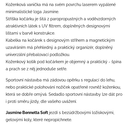
Koženková vanička má na svém povrchu laserem vypálené
minimalistické loga Jasmine.
Stříška kočárku je šitá z paropropustných a voděvzdorných
atraktivních látek s UV filtrem, doplněných designovými
lištami v barvě konstrukce.
Kabelka na kočárek s designovým střihem a magnetickým
uzavíráním má přehledný a praktický organizér, doplněný
univerzální přebalovací podložkou.
Koženkový košík pod kočárkem je objemný a praktický - špína
a prach se z něj jednoduše setře.
Sportovní nástavba má zádovou opěrku s regulací do lehu,
nebo praktické polohování nožiček opatřené rovněž koženkou,
která se dobře omývá. Sedadlo sportovní nástavby lze dát pro
i proti směru jízdy, dle vašeho uvážení.
Jasmine Bennetta Soft
jezdí s bezúdržbovými ložiskovými,
gelovými koly, které nepropíchnete.