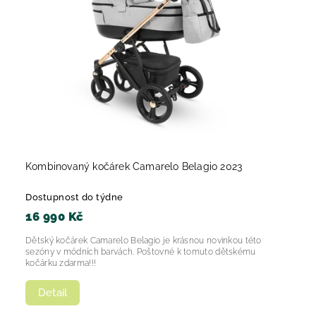
Kombinovaný kočárek Camarelo Belagio 2023
Dostupnost do týdne
16 990 Kč
Dětský kočárek Camarelo Belagio je krásnou novinkou této
sezóny v módních barvách. Poštovné k tomuto dětskému
kočárku zdarma!!!
Detail