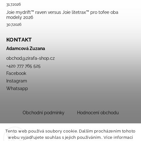
31.7.2026
Joie mydrift™ raven versus Joie litetrax™ pro tofee oba
modely 2026
30.7.2026
KONTAKT
Adamcová Zuzana
obchod
@
zirafa-shop.cz
+420 777 765 525
Facebook
Instagram
Whatsapp
Obchodní podmínky
Hodnocení obchodu
Tento web používá soubory cookie. Dalším procházením tohoto
webu vyjadřujete souhlas s jejich používáním.. Více informací