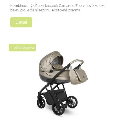
Kombinovaný dětský kočárek Camarelo Zeo v nové kolekci
barev pro letošní sezónu. Poštovné zdarma.
Detail
+ Dárek zdarma