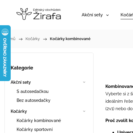
Akční sety
Kočár
Domů
/
Kočárky
/
Kočárky kombinované
Kategorie
Akční sety
Kombinované 
S autosedačkou
Vyberte si z
Bez autosedačky
ideálním řeše
(2v1) nebo do
Kočárky
Proč zvolit 
Kočárky kombinované
Kočárky sportovní
Univerz