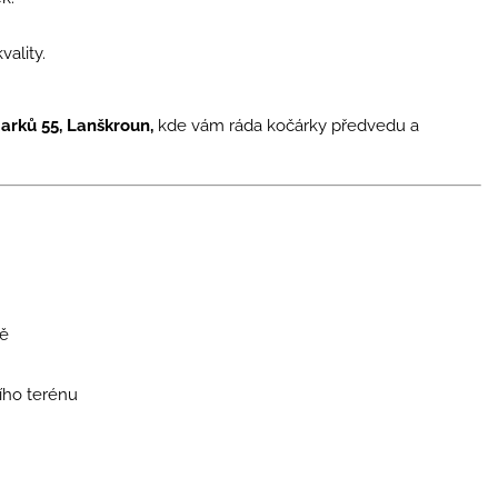
ality.
arků 55, Lanškroun,
kde vám ráda kočárky předvedu a
ně
ího terénu