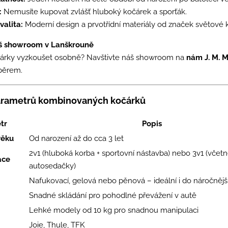
:
Nemusíte kupovat zvlášť hluboký kočárek a sporťák.
valita:
Moderní design a prvotřídní materiály od značek světové kv
áš showroom v Lanškrouně
čárky vyzkoušet osobně? Navštivte náš showroom na
nám J. M. M
běrem.
arametrů kombinovaných kočárků
tr
Popis
věku
Od narození až do cca 3 let
2v1 (hluboká korba + sportovní nástavba) nebo 3v1 (včet
ace
autosedačky)
Nafukovací, gelová nebo pěnová – ideální i do náročnějš
Snadné skládání pro pohodlné převážení v autě
Lehké modely od 10 kg pro snadnou manipulaci
Joie, Thule, TFK