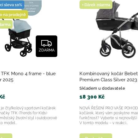
ací sleva 10%
+ Dárek zdarma
dávanější
o na prodejně
dně
zdarma
ZDARMA
t TFK Mono 4 frame - blue
Kombinovaný kočár Bebett
r 2025
Premium Class Silver 2023
Skladem u dodavatele
Kč
18 300 Kč
je čtyřkolový sportovní kočárek
NOVÁ ŘEŠENÍ PRO VAŠE POHODL
ačky TFK (Trends for Kids)
kočárek, který vám poskytne max
městský životní styl i outdoorové
funkčnost? Vyberte si nejnovější 
nto model...
V tomto modelu – v reakci...