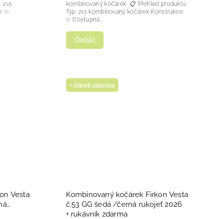
kombinovaný kočárek 📋 Přehled produktu
e: ✨
Typ: 2v1 kombinovaný kočárek Konstrukce:
✨ Dostupná...
Detail
+ Dárek zdarma
on Vesta
Kombinovaný kočárek Firkon Vesta
ná
č.53 GG šedá /černá rukojeť 2026
+ rukávník zdarma