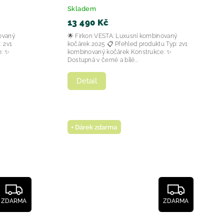
Skladem
13 490 Kč
ovaný
🌟 Firkon VESTA: Luxusní kombinovaný
kočárek 2025 📋 Přehled produktu Typ: 2v1
e: ✨
kombinovaný kočárek Konstrukce: ✨
Dostupná v černé a bílé...
Detail
+ Dárek zdarma
ZDARMA
ZDARMA