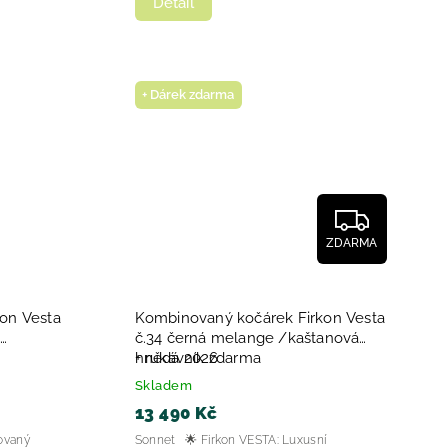
Detail
+ Dárek zdarma
ZDARMA
on Vesta
Kombinovaný kočárek Firkon Vesta
č.34 černá melange /kaštanová
hnědá 2026
+ rukávník zdarma
Skladem
13 490 Kč
ovaný
Sonnet 🌟 Firkon VESTA: Luxusní