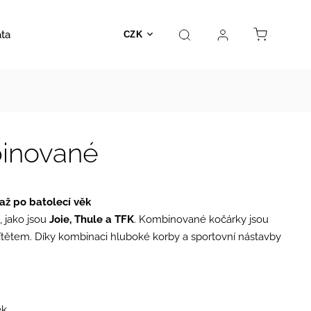
ata
Autosedačky
Hračky
Prodejna
Kontakt
CZK
inované
až po batolecí věk
 jako jsou
Joie, Thule a TFK
. Kombinované kočárky jsou
s dítětem. Díky kombinaci hluboké korby a sportovní nástavby
k.