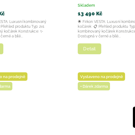
Skladem
Kč
13 490 Kč
VESTA: Luxusní kombinovaný
🌟 Firkon VESTA: Luxusní kombin
ehled produktu Typ: 2v1
kočárek 📋 Přehled produktu Typ: 2v1
ý kočárek Konstrukce: ✨
kombinovaný kočárek Konstrukc
erné a bílé...
Dostupná v černé a bílé...
Detail
o na prodejně
Vystaveno na prodejně
zdarma
+ Dárek zdarma