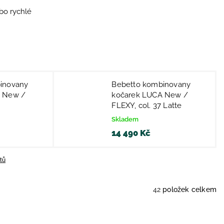
bo rychlé
inovany
Bebetto kombinovany
A New /
kočarek LUCA New /
FLEXY, col. 37 Latte
Skladem
14 490 Kč
tů
42
položek celkem