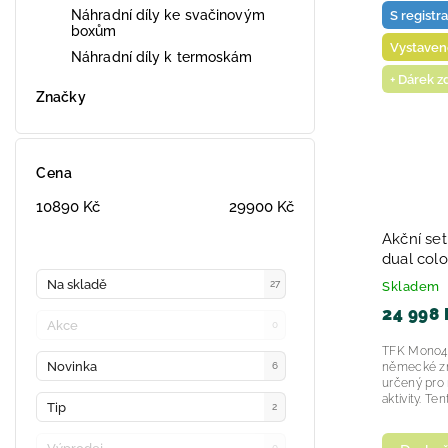
Náhradní díly ke svačinovým
S registr
Nejpro
boxům
Vystaven
Náhradní díly k termoskám
Abece
+ Dárek 
Značky
Cena
10890
Kč
29900
Kč
Akční se
dual colo
Na skladě
27
Skladem
24 998 
Akce
0
TFK Mono4 
Novinka
německé zn
6
určený pro 
aktivity. Te
Tip
2
0