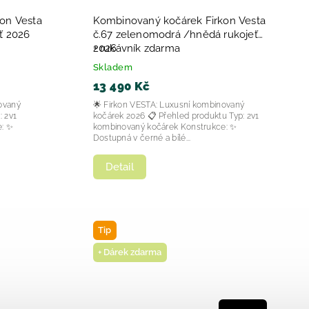
on Vesta
Kombinovaný kočárek Firkon Vesta
ť 2026
č.67 zelenomodrá /hnědá rukojeť
2026
+ rukávník zdarma
Skladem
13 490 Kč
ovaný
🌟 Firkon VESTA: Luxusní kombinovaný
kočárek 2026 📋 Přehled produktu Typ: 2v1
e: ✨
kombinovaný kočárek Konstrukce: ✨
Dostupná v černé a bílé...
Detail
Tip
+ Dárek zdarma