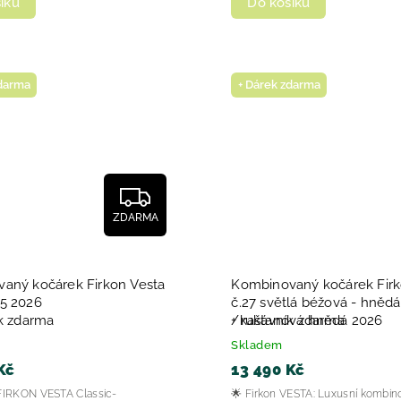
íku
Do košíku
zdarma
+ Dárek zdarma
ZDARMA
aný kočárek Firkon Vesta
Kombinovaný kočárek Firk
5 2026
č.27 světlá béžová - hnědá
ík zdarma
/kaštanová hnědá 2026
+ rukávník zdarma
Skladem
Kč
13 490 Kč
IRKON VESTA Classic-
🌟 Firkon VESTA: Luxusní kombin