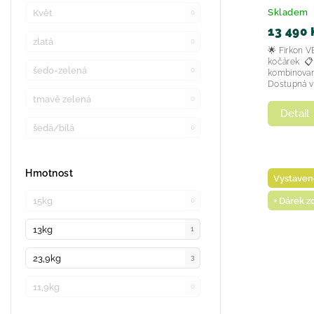
Skladem
Květ
0
13 490 
zlatá
0
🌟 Firkon 
kočárek 📋 Př
šedo-zelená
0
kombinovan
Dostupná v č
tmavě zelená
0
Detail
šedá/bílá
0
Hmotnost
Vystaven
+ Dárek 
15kg
0
13kg
1
23,9kg
3
11,9kg
0