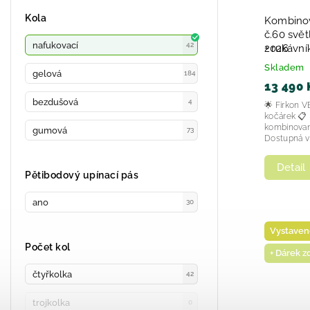
Kola
Kombinov
č.60 svět
nafukovací
42
2026
+ rukávn
Skladem
gelová
184
13 490 
bezdušová
4
🌟 Firkon 
kočárek 📋 Pře
kombinovan
gumová
73
Dostupná v č
Detail
Pětibodový upínací pás
ano
30
Vystaven
Počet kol
+ Dárek 
čtyřkolka
42
trojkolka
0