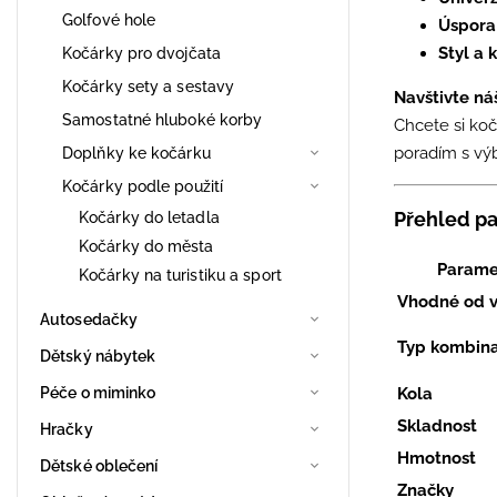
Golfové hole
Úspora
Styl a k
Kočárky pro dvojčata
Kočárky sety a sestavy
Navštivte n
Samostatné hluboké korby
Chcete si ko
poradím s vý
Doplňky ke kočárku
Kočárky podle použití
Přehled p
Kočárky do letadla
Kočárky do města
Parame
Kočárky na turistiku a sport
Vhodné od 
Autosedačky
Typ kombin
Dětský nábytek
Péče o miminko
Kola
Skladnost
Hračky
Hmotnost
Dětské oblečení
Značky