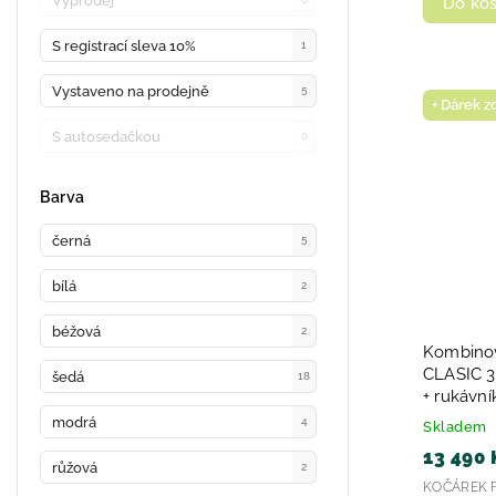
Výprodej
Do koš
S registrací sleva 10%
1
Vystaveno na prodejně
5
+ Dárek 
S autosedačkou
0
Barva
černá
5
bílá
2
béžová
2
Kombinov
CLASIC 3
šedá
18
+ rukávn
modrá
4
Skladem
13 490 
růžová
2
KOČÁREK F