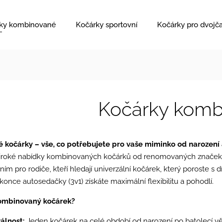
ky kombinované
Kočárky sportovní
Kočárky pro dvojč
Kočárky komb
kočárky – vše, co potřebujete pro vaše miminko od narození 
 široké nabídky kombinovaných kočárků od renomovaných značek,
ním pro rodiče, kteří hledají univerzální kočárek, který poroste 
konce autosedačky (3v1) získáte maximální flexibilitu a pohodlí.
kombinovaný kočárek?
álnost:
Jeden kočárek na celé období od narození po batolecí vě