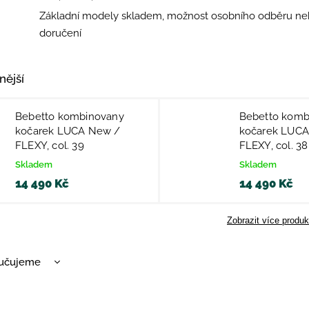
Základní modely skladem, možnost osobního odběru ne
doručení
nější
Bebetto kombinovany
Bebetto komb
kočarek LUCA New /
kočarek LUC
FLEXY, col. 39
FLEXY, col. 38
Skladem
Skladem
14 490 Kč
14 490 Kč
Zobrazit více produk
učujeme
nější
žší