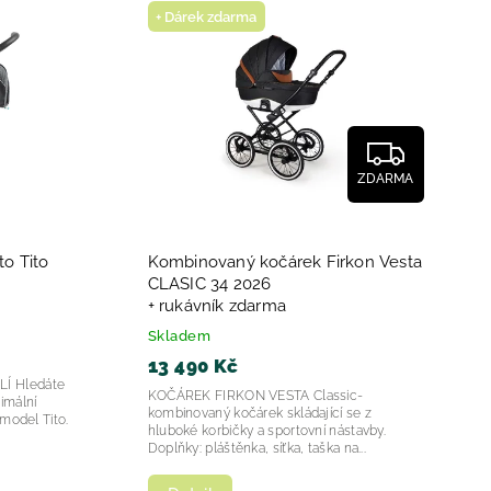
+ Dárek zdarma
ZDARMA
o Tito
Kombinovaný kočárek Firkon Vesta
CLASIC 34 2026
+ rukávník zdarma
Skladem
13 490 Kč
Í Hledáte
KOČÁREK FIRKON VESTA Classic-
imální
kombinovaný kočárek skládající se z
model Tito.
hluboké korbičky a sportovní nástavby.
Doplňky: pláštěnka, síťka, taška na...