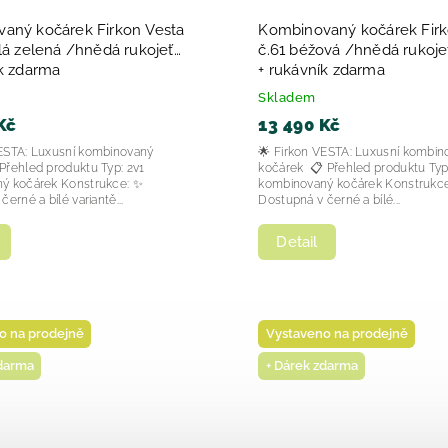
aný kočárek Firkon Vesta
Kombinovaný kočárek Firk
lá zelená /hnědá rukojeť
č.61 béžová /hnědá rukoje
ík zdarma
+ rukávník zdarma
Skladem
Kč
13 490 Kč
VESTA: Luxusní kombinovaný
🌟 Firkon VESTA: Luxusní kombin
hled produktu Typ: 2v1
kočárek 📋 Přehled produktu Typ: 2v1
ý kočárek Konstrukce: ✨
kombinovaný kočárek Konstrukc
erné a bílé variantě...
Dostupná v černé a bílé...
Detail
o na prodejně
Vystaveno na prodejně
zdarma
+ Dárek zdarma