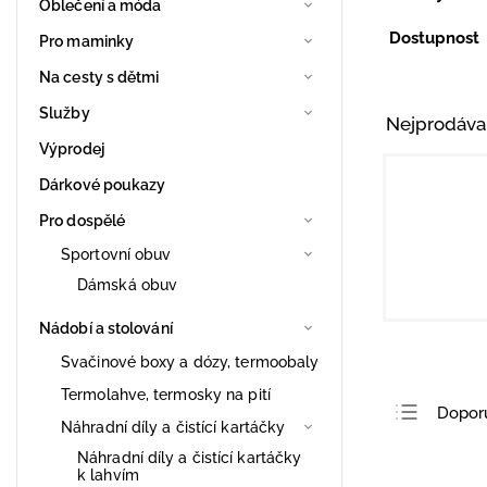
Oblečení a móda
Dostupnost
Pro maminky
Na cesty s dětmi
Služby
Nejprodáva
Výprodej
Dárkové poukazy
Pro dospělé
Sportovní obuv
Dámská obuv
Nádobí a stolování
Svačinové boxy a dózy, termoobaly
Termolahve, termosky na pití
Dopor
Náhradní díly a čistící kartáčky
Nejlev
Náhradní díly a čistící kartáčky
k lahvím
Nejdra