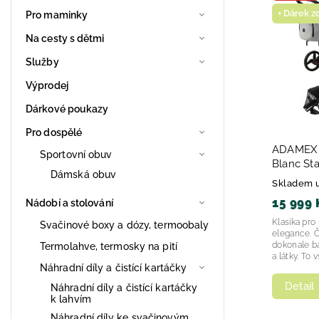
+ Dárek 
Pro maminky
Na cesty s dětmi
Služby
Výprodej
Dárkové poukazy
Pro dospělé
ADAMEX 
Sportovní obuv
Blanc St
Dámská obuv
Skladem 
15 999 
Nádobí a stolování
Klasika pro 
Svačinové boxy a dózy, termoobaly
elegance. Č
dokonale b
Termolahve, termosky na pití
a látky. To vš
Náhradní díly a čistící kartáčky
Detail
Náhradní díly a čistící kartáčky
k lahvím
Náhradní díly ke svačinovým