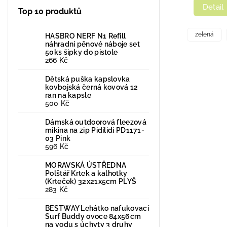
Detail
Top 10 produktů
zelená
HASBRO NERF N1 Refill
náhradní pěnové náboje set
50ks šipky do pistole
266 Kč
Dětská puška kapslovka
kovbojská černá kovová 12
ran na kapsle
500 Kč
Dámská outdoorová fleezová
mikina na zip Pidilidi PD1171-
03 Pink
596 Kč
MORAVSKÁ ÚSTŘEDNA
Polštář Krtek a kalhotky
(Krteček) 32x21x5cm PLYŠ
283 Kč
BESTWAY Lehátko nafukovací
Surf Buddy ovoce 84x56cm
na vodu s úchyty 3 druhy