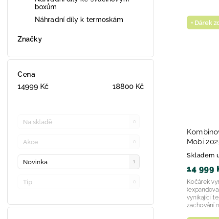
boxům
Náhradní díly k termoskám
+ Dárek 
Značky
Cena
14999
Kč
18800
Kč
Na skladě
0
Kombino
Mobi 202
Akce
0
Skladem 
Novinka
1
14 999 
Tip
Kočárek vy
0
(expandovan
vynikající t
zachování ne