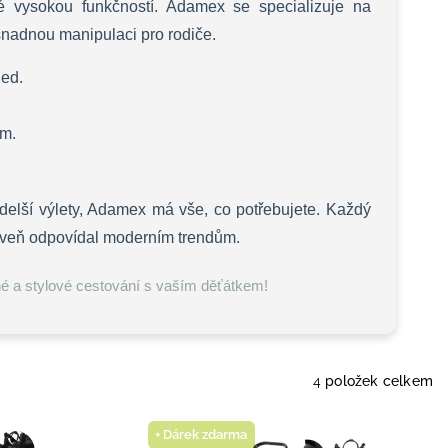
ké vysokou funkčností. Adamex se specializuje na
snadnou manipulaci pro rodiče.
led.
ům.
delší výlety, Adamex má vše, co potřebujete. Každý
ároveň odpovídal moderním trendům.
lné a stylové cestování s vaším děťátkem!
4
položek celkem
+ Dárek zdarma