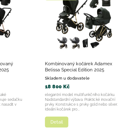
ovaný
Kombinovaný kočárek Adamex
2025
Belissa Special Edition 2025
Skladem u dodavatele
18 800 Kč
také
elegantní model multifunkčního kočárku.
ahuje sedačku
Nadstandardní výbava. Praktické inovační
 nasadit v
prvky. Konstrukce s prvky gold nebo silver.
Ideální kočárek pro...
Detail