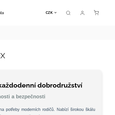
ata
Autosedačky
Hračky
Prodejna
Kontakt
CZK
x
každodenní dobrodružství
osti a bezpečnosti
 potřeby moderních rodičů. Nabízí širokou škálu