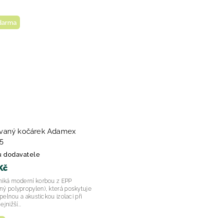
zdarma
vaný kočárek Adamex
5
u dodavatele
Kč
niká moderní korbou z EPP
ý polypropylen), která poskytuje
epelnou a akustickou izolaci při
jnižší...