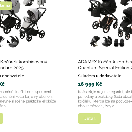
zdarma
Nejprodávanější
Abecedně
Kočárek kombinovaný
ADAMEX Kočárek kombin
andard 2025
Quantum Special Edition 
u dodavatele
Skladem u dodavatele
Kč
16 999 Kč
náročné, kteří si cení sportovní
Kočárek je nejen elegantní, ale 
alounění kočárku je vyrobeno z
pohodlný a praktický. Sada obs
arevně sladěné praktické ekokůže
kočárku, kterou lze na podvozek
e v...
obou směrech jízdy a...
Detail