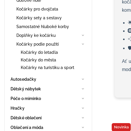
Golfové hole
koč
Kočárky pro dvojčata
komb
Kočárky sety a sestavy

Samostatné hluboké korby

Doplňky ke kočárku

Kočárky podle použití

Kočárky do letadla
Kočárky do města
Ať u
Kočárky na turistiku a sport
mode
Autosedačky
Dětský nábytek
Péče o miminko
Hračky
Dětské oblečení
Novinka
Oblečení a móda