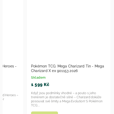
 Heroes -
Pokémon TCG: Mega Charizard Tin - Mega
Charizard X ex 901153 2026
Skladem
1 599 Kč
Když jsou podmínky vhodné – a pouto s jeho
ded Heroes –
trenérem je dostatečně silné – Charizard dokáže
ter
posouvat své limity a Mega Evolution! S Pokémon
TCG:...