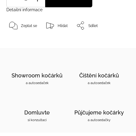
Detailní informace
Zeptat se
Hlídat
Sdílet
Showroom kočárků
Čištění kočárků
a autosedaček
a autosedaček
Domluvte
Půjčujeme kočárky
si konzultaci
a autosedačky