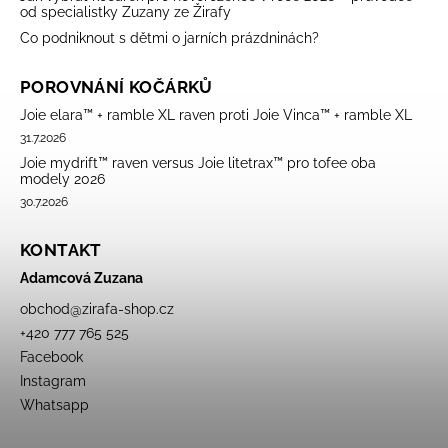
od specialistky Zuzany ze Žirafy
Co podniknout s dětmi o jarních prázdninách?
POROVNÁNÍ KOČÁRKŮ
Joie elara™ + ramble XL raven proti Joie Vinca™ + ramble XL
31.7.2026
Joie mydrift™ raven versus Joie litetrax™ pro tofee oba
modely 2026
30.7.2026
KONTAKT
Adamcová Zuzana
obchod
@
zirafa-shop.cz
+420 777 765 525
Facebook
Instagram
Whatsapp