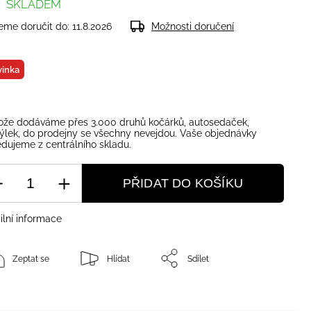
SKLADEM
me doručit do:
11.8.2026
Možnosti doručení
inka
ože dodáváme přes 3.000 druhů kočárků, autosedaček,
ýlek, do prodejny se všechny nevejdou. Vaše objednávky
dujeme z centrálního skladu.
PŘIDAT DO KOŠÍKU
ilní informace
Zeptat se
Hlídat
Sdílet