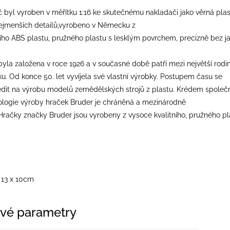
 byl vyroben v měřítku 1:16 ke skutečnému nakladači jako věrná plas
jmenších detailů,vyrobeno v Německu z
ího ABS plastu, pružného plastu s lesklým povrchem, precizně bez ja
byla založena v roce 1926 a v současné době patří mezi největší ro
u. Od konce 50. let vyvíjela své vlastní výrobky. Postupem času se
edit na výrobu modelů zemědělských strojů z plastu. Krédem společno
ologie výroby hraček Bruder je chráněná a mezinárodně
Hračky značky Bruder jsou vyrobeny z vysoce kvalitního, pružného p
 13 x 10cm
vé parametry