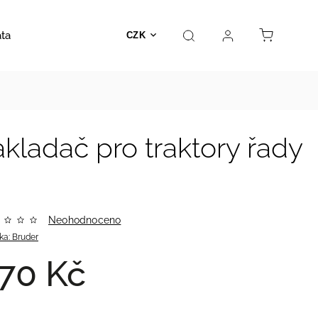
ata
Autosedačky
Hračky
Prodejna
Kontakt
CZK
kladač pro traktory řady
Neohodnoceno
ka:
Bruder
70 Kč