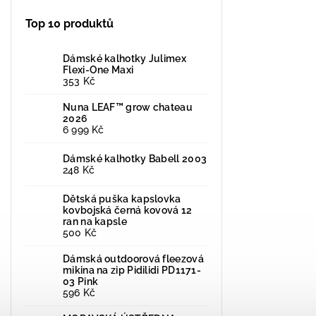
Top 10 produktů
Dámské kalhotky Julimex
Flexi-One Maxi
353 Kč
Nuna LEAF™ grow chateau
2026
6 999 Kč
Dámské kalhotky Babell 2003
248 Kč
Dětská puška kapslovka
kovbojská černá kovová 12
ran na kapsle
500 Kč
Dámská outdoorová fleezová
mikina na zip Pidilidi PD1171-
03 Pink
596 Kč