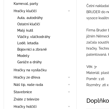
Karneval, party
Čelní nakladač
Hračky klučičí
BRUDER do ne
Auta, autodráhy
vysoce kvalitn
Ostatní klučičí
Firma Bruder 
Malý kutil
jižním Německ
Vláčky, vláčkodráhy
začala soustř
Lodě, letadla
hračky. Techn
Bojovníci a zbraně
patentovaná. 
Modely
Garáže a dráhy
Věk: 3+
Hračky na vysílačku
Materiál: plast
Hračky ze dřeva
Poměr: 1:16
Náš tip, naše rada
Rozměry: 26 x
Stavebnice
Znáte z televize
Doplňko
Hračky holčičí