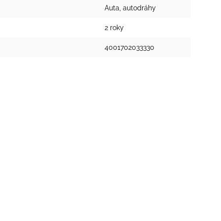
Auta, autodráhy
2 roky
4001702033330