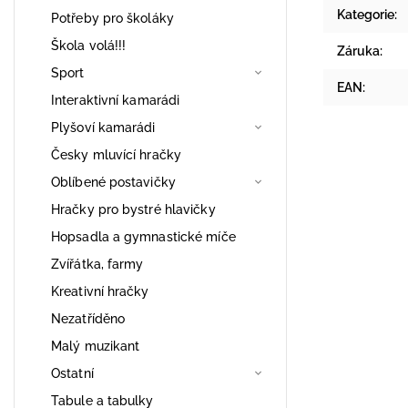
Kategorie
:
Potřeby pro školáky
Škola volá!!!
Záruka
:
Sport
EAN
:
Interaktivní kamarádi
Plyšoví kamarádi
Česky mluvící hračky
Oblíbené postavičky
Hračky pro bystré hlavičky
Hopsadla a gymnastické míče
Zvířátka, farmy
Kreativní hračky
Nezatříděno
Malý muzikant
Ostatní
Tabule a tabulky