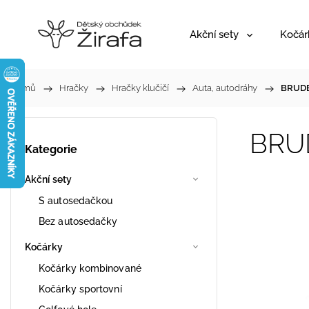
Akční sety
Kočár
Domů
/
Hračky
/
Hračky klučičí
/
Auta, autodráhy
/
BRUDER
BRUD
Kategorie
Akční sety
S autosedačkou
Bez autosedačky
Kočárky
Kočárky kombinované
Kočárky sportovní