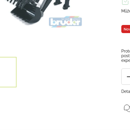
Může
Nov
Prot
post
expe
Deta