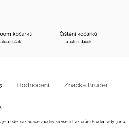
oom kočárků
Čištění kočárků
autosedaček
a autosedaček
Hodnocení
Značka
Bruder
s
3
č je model nakladače vhodný ke všem traktorům Bruder řady 3000.