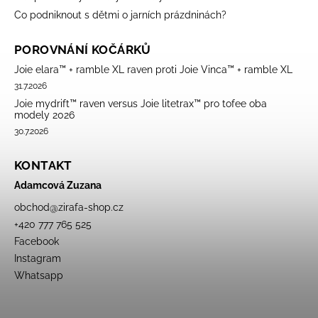
Co podniknout s dětmi o jarních prázdninách?
POROVNÁNÍ KOČÁRKŮ
Joie elara™ + ramble XL raven proti Joie Vinca™ + ramble XL
31.7.2026
Joie mydrift™ raven versus Joie litetrax™ pro tofee oba
modely 2026
30.7.2026
KONTAKT
Adamcová Zuzana
obchod
@
zirafa-shop.cz
+420 777 765 525
Facebook
Instagram
Whatsapp