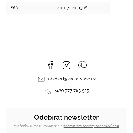
EAN
:
4001702021306
Facebook
Instagram
Whatsapp
obchod
@
zirafa-shop.cz
+420 777 765 525
Odebírat newsletter
Vložením e-mailu souhlasíte s
podmínkami ochrany osobních údajů