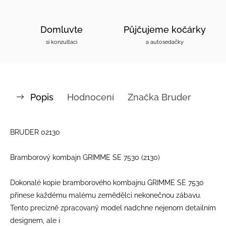
Domluvte
Půjčujeme kočárky
si konzultaci
a autosedačky
Popis
Hodnocení
Značka
Bruder
BRUDER 02130
Bramborový kombajn GRIMME SE 75­30 (2130)
Dokonalé kopie bramborového kombajnu GRIMME SE 75­30
přinese každému malému zemědělci nekonečnou zábavu.
Tento precizně zpracovaný model nadchne nejenom detailním
designem, ale i