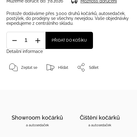
Můžeme doručit do:
7.8.2026
Možnosti doručení
Protože dodáváme přes 3.000 druhů kočárků, autosedaček,
postýlek, do prodejny se všechny nevejdou. Vaše objednávky
expedujeme z centrálního skladu.
PŘIDAT DO KOŠÍKU
Detailní informace
Zeptat se
Hlídat
Sdílet
Showroom kočárků
Čištění kočárků
a autosedaček
a autosedaček