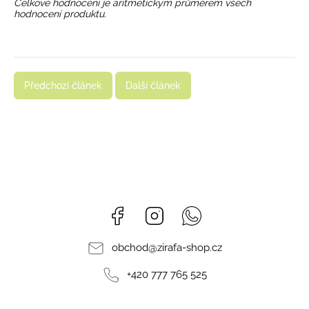
Celkové hodnocení je aritmetickým průměrem všech
hodnocení produktu.
Předchozí článek
Další článek
Facebook
Instagram
Whatsapp
obchod
@
zirafa-shop.cz
+420 777 765 525