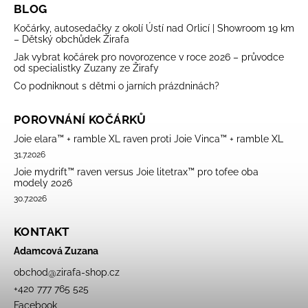
BLOG
Kočárky, autosedačky z okolí Ústí nad Orlicí | Showroom 19 km
– Dětský obchůdek Žirafa
Jak vybrat kočárek pro novorozence v roce 2026 – průvodce
od specialistky Zuzany ze Žirafy
Co podniknout s dětmi o jarních prázdninách?
POROVNÁNÍ KOČÁRKŮ
Joie elara™ + ramble XL raven proti Joie Vinca™ + ramble XL
31.7.2026
Joie mydrift™ raven versus Joie litetrax™ pro tofee oba
modely 2026
30.7.2026
KONTAKT
Adamcová Zuzana
obchod
@
zirafa-shop.cz
+420 777 765 525
Facebook