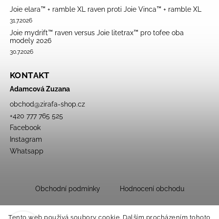
Joie elara™ + ramble XL raven proti Joie Vinca™ + ramble XL
31.7.2026
Joie mydrift™ raven versus Joie litetrax™ pro tofee oba
modely 2026
30.7.2026
KONTAKT
Adamcová Zuzana
obchod
@
zirafa-shop.cz
+420 777 765 525
Facebook
Instagram
Whatsapp
Obchodní podmínky
Hodnocení obchodu
Tento web používá soubory cookie. Dalším procházením tohoto