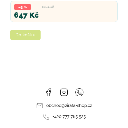
–3 %
668 Kč
647 Kč
Do košíku
Facebook
Instagram
Whatsapp
obchod
@
zirafa-shop.cz
+420 777 765 525