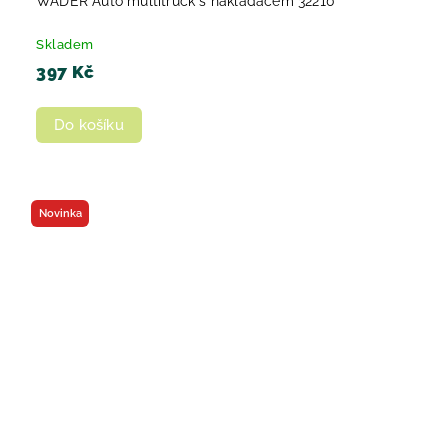
WADER Auto multitruck s nakladačem 32210
Skladem
397 Kč
Do košíku
Novinka