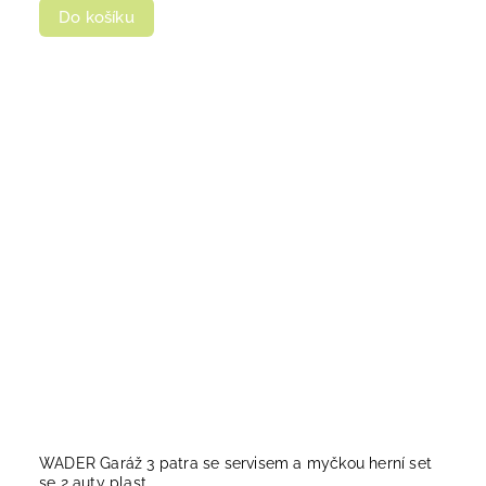
Do košíku
WADER Garáž 3 patra se servisem a myčkou herní set
se 2 auty plast