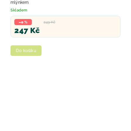
mlýnkem
Skladem
–0 %
249 Kč
247 Kč
Do košíku