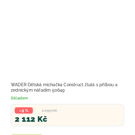
WADER Dětská míchačka Construct žlutá s přilbou a
zednickým nářadím 50649
Skladem
–3 %
2 199 Kč
2 112 Kč