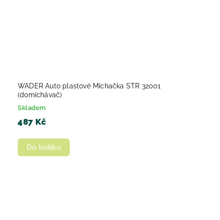
WADER Auto plastové Míchačka STR 32001
(domíchávač)
Skladem
487 Kč
Do košíku