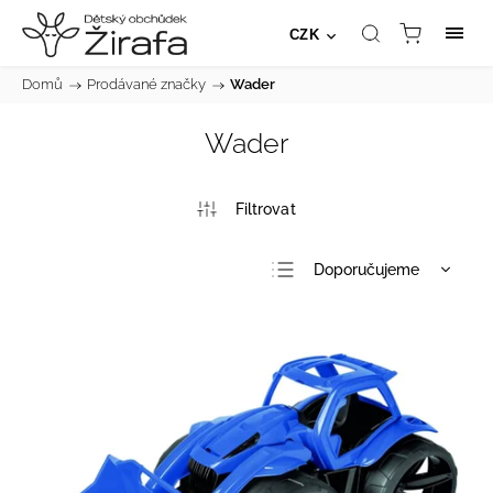
CZK
Domů
/
Prodávané značky
/
Wader
Wader
Doporučujeme
Nejlevnější
Nejdražší
Nejprodávanější
Abecedně