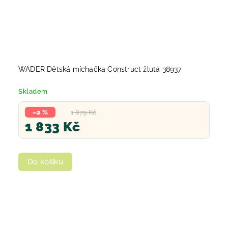
WADER Dětská míchačka Construct žlutá 38937
Skladem
–2 %
1 879 Kč
1 833 Kč
Do košíku