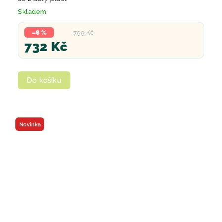
Skladem
–8 %
799 Kč
732 Kč
Do košíku
Novinka