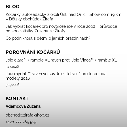
BLOG
Kočárky, autosedačky z okolí Ústí nad Orlicí | Showroom 19 km
– Dětský obchůdek Žirafa
Jak vybrat kočárek pro novorozence v roce 2026 – průvodce
od specialistky Zuzany ze Žirafy
Co podniknout s dětmi o jarních prázdninách?
POROVNÁNÍ KOČÁRKŮ
Joie elara™ + ramble XL raven proti Joie Vinca™ + ramble XL
31.7.2026
Joie mydrift™ raven versus Joie litetrax™ pro tofee oba
modely 2026
30.7.2026
KONTAKT
Adamcová Zuzana
obchod
@
zirafa-shop.cz
+420 777 765 525