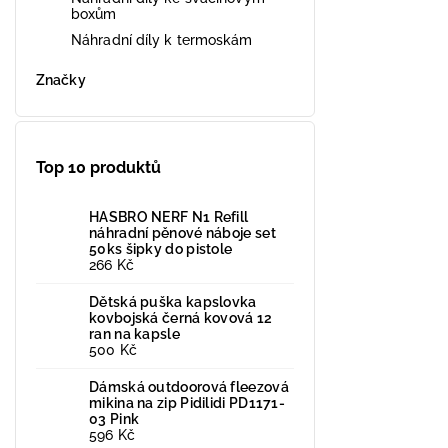
boxům
Náhradní díly k termoskám
Značky
Top 10 produktů
HASBRO NERF N1 Refill
náhradní pěnové náboje set
50ks šipky do pistole
266 Kč
Dětská puška kapslovka
kovbojská černá kovová 12
ran na kapsle
500 Kč
Dámská outdoorová fleezová
mikina na zip Pidilidi PD1171-
03 Pink
596 Kč