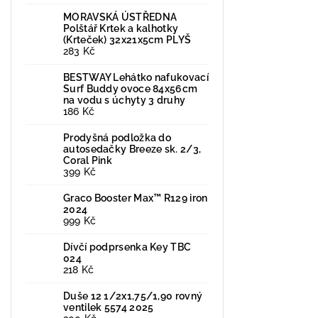
MORAVSKÁ ÚSTŘEDNA
Polštář Krtek a kalhotky
(Krteček) 32x21x5cm PLYŠ
283 Kč
BESTWAY Lehátko nafukovací
Surf Buddy ovoce 84x56cm
na vodu s úchyty 3 druhy
186 Kč
Prodyšná podložka do
autosedačky Breeze sk. 2/3,
Coral Pink
399 Kč
Graco Booster Max™ R129 iron
2024
999 Kč
Dívčí podprsenka Key TBC
024
218 Kč
Duše 12 1/2x1,75/1,90 rovný
ventilek 5574 2025