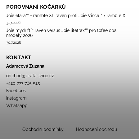
POROVNÁNÍ KOČÁRKŮ
Joie elara™ + ramble XL raven proti Joie Vinca™ + ramble XL
31.7.2026
Joie mydrift™ raven versus Joie litetrax™ pro tofee oba
modely 2026
30.7.2026
KONTAKT
Adamcová Zuzana
obchod
@
zirafa-shop.cz
+420 777 765 525
Facebook
Instagram
Whatsapp
Obchodní podmínky
Hodnocení obchodu