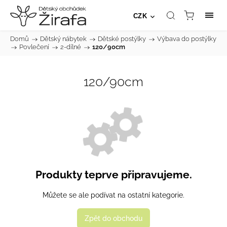
CZK
Domů
/
Dětský nábytek
/
Dětské postýlky
/
Výbava do postýlky
/
Povlečení
/
2-dílné
/
120/90cm
120/90cm
Produkty teprve připravujeme.
Můžete se ale podívat na ostatní kategorie.
Zpět do obchodu