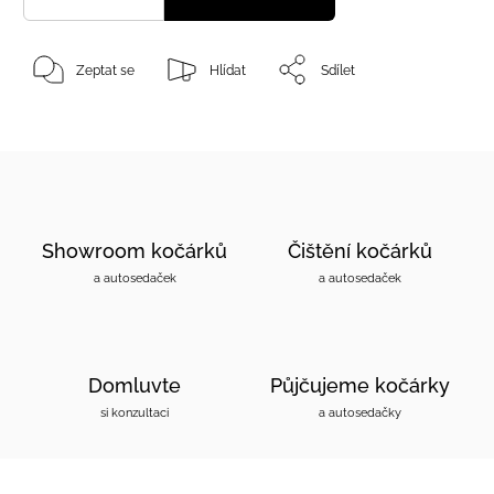
Zeptat se
Hlídat
Sdílet
Showroom kočárků
Čištění kočárků
a autosedaček
a autosedaček
Domluvte
Půjčujeme kočárky
si konzultaci
a autosedačky