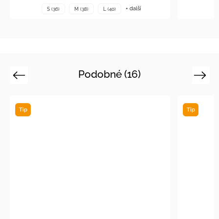
+ další
S (36)
M (38)
L (40)
Podobné (16)
Previous
Next
Tip
Tip