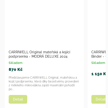
CARRIWELL Original mateřská a kojící
CARRIWELL
podprsenka - MODRÁ DELUXE 2024
Skladem
Skladem
870 Kč
1 150 K
Představujeme CARRIWELL Original, mateřskou a
kojící podprsenku, která díky bezešvému provedení
z měkkého mikrovlákna zajistí maximální pohodlí
po...
Detail
Detail