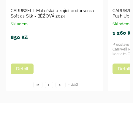
CARRIWELL Mateřská a kojící podprsenka
CARRIWELL
Soft as Silk - BÉŽOVÁ 2024
Push Up s
2024
Skladem
Skladem
1 260 K
850 Kč
Představuje
Carriwell P
kosticím Gel
Detail
Detail
+ další
M
L
XL