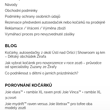
Návody
Obchodní podmínky
Podmínky ochrany osobních údajů
Rezervace předvedení autosedaček nebo kočárků na prodejně
Reklamace / Vrácení / Výměna zboží
Vymáhací proces pro nevyzvednuté zásilky
BLOG
Kočárky, autosedačky z okolí Ústí nad Orlicí | Showroom 19 km
– Dětský obchůdek Žirafa
Jak vybrat kočárek pro novorozence v roce 2026 – průvodce
od specialistky Zuzany ze Žirafy
Co podniknout s dětmi o jarních prázdninách?
POROVNÁNÍ KOČÁRKŮ
Joie elara™ + ramble XL raven proti Joie Vinca™ + ramble XL
31.7.2026
Joie mydrift™ raven versus Joie litetrax™ pro tofee oba
modely 2026