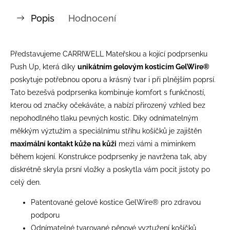
Popis
Hodnocení
Představujeme CARRIWELL Mateřskou a kojící podprsenku
Push Up, která díky
unikátním gelovým kosticím GelWire®
poskytuje potřebnou oporu a krásný tvar i při plnějším poprsí.
Tato bezešvá podprsenka kombinuje komfort s funkčností,
kterou od značky očekáváte, a nabízí přirozený vzhled bez
nepohodlného tlaku pevných kostic. Díky odnímatelným
měkkým výztužím a speciálnímu střihu košíčků je zajištěn
maximální kontakt kůže na kůži
mezi vámi a miminkem
během kojení. Konstrukce podprsenky je navržena tak, aby
diskrétně skryla prsní vložky a poskytla vám pocit jistoty po
celý den.
Patentované gelové kostice GelWire® pro zdravou
podporu
Odnímatelné tvarované pěnové vyztužení košíčků