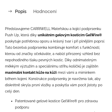
Popis
Hodnocení
Představujeme CARRIWELL Mateřskou a kojící podprsenku
Push Up, která díky
unikátním gelovým kosticím GelWire®
poskytuje potřebnou oporu a krásný tvar i při plnějším poprsí.
Tato bezešvá podprsenka kombinuje komfort s funkčností,
kterou od značky očekáváte, a nabízí přirozený vzhled bez
nepohodlného tlaku pevných kostic. Díky odnímatelným
měkkým výztužím a speciálnímu střihu košíčků je zajištěn
maximální kontakt kůže na kůži
mezi vámi a miminkem
během kojení. Konstrukce podprsenky je navržena tak, aby
diskrétně skryla prsní vložky a poskytla vám pocit jistoty po
celý den.
Patentované gelové kostice GelWire® pro zdravou
podporu