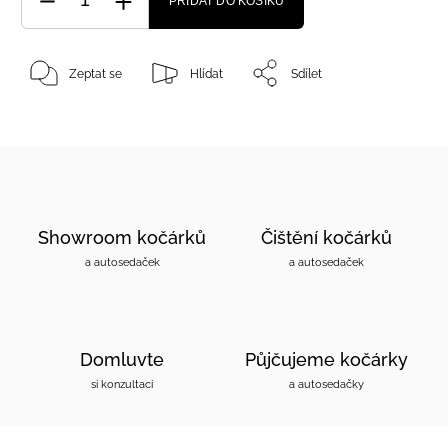
PŘIDAT DO KOŠÍKU
Zeptat se
Hlídat
Sdílet
Showroom kočárků
Čištění kočárků
a autosedaček
a autosedaček
Domluvte
Půjčujeme kočárky
si konzultaci
a autosedačky