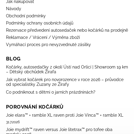
Jak nakupovat
Návody
Obchodní podmínky
Podmínky ochrany osobních údajů
Rezervace předvedení autosedaček nebo kočárků na prodejně
Reklamace / Vrácení / Výměna zboží
Vymáhací proces pro nevyzvednuté zásilky
BLOG
Kočárky, autosedačky z okolí Ústí nad Orlicí | Showroom 19 km
– Dětský obchůdek Žirafa
Jak vybrat kočárek pro novorozence v roce 2026 – průvodce
od specialistky Zuzany ze Žirafy
Co podniknout s dětmi o jarních prázdninách?
POROVNÁNÍ KOČÁRKŮ
Joie elara™ + ramble XL raven proti Joie Vinca™ + ramble XL
31.7.2026
Joie mydrift™ raven versus Joie litetrax™ pro tofee oba