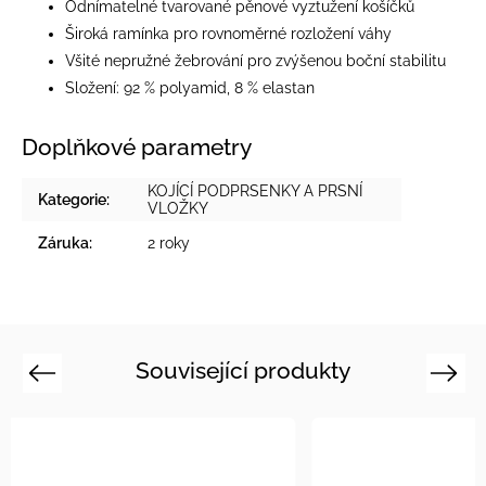
Odnímatelné tvarované pěnové vyztužení košíčků
Široká ramínka pro rovnoměrné rozložení váhy
Všité nepružné žebrování pro zvýšenou boční stabilitu
Složení: 92 % polyamid, 8 % elastan
Doplňkové parametry
KOJÍCÍ PODPRSENKY A PRSNÍ
Kategorie
:
VLOŽKY
Záruka
:
2 roky
Související produkty
Previous
Next
Tip