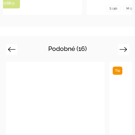
+ další
S (36)
M (38)
L (40)
Podobné (16)
Previous
Next
Tip
Tip