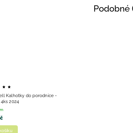
Podobné (
ell Kalhotky do porodnice -
- 4ks 2024
em
Kč
košíku