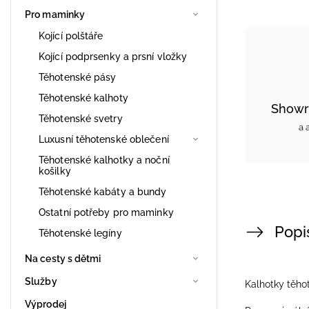
Pro maminky
Kojící polštáře
Kojící podprsenky a prsní vložky
Těhotenské pásy
Těhotenské kalhoty
Showr
Těhotenské svetry
a 
Luxusní těhotenské oblečení
Těhotenské kalhotky a noční
košilky
Těhotenské kabáty a bundy
Ostatní potřeby pro maminky
Popi
Těhotenské legíny
Na cesty s dětmi
Služby
Kalhotky těh
Výprodej