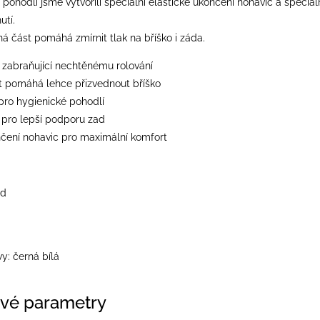
pohodlí jsme vytvořili speciální elastické ukončení nohavic a speciální
utí.
á část pomáhá zmírnit tlak na bříško i záda.
 zabraňující nechtěnému rolování
 pomáhá lehce přizvednout bříško
pro hygienické pohodlí
t pro lepší podporu zad
nčení nohavic pro maximální komfort
id
y: černá bílá
vé parametry