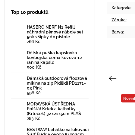
Kategorie
:
Top 10 produktů
Záruka
:
HASBRO NERF N1 Refill
náhradní pěnové náboje set
Barva
:
50ks šipky do pistole
266 Kč
Dětská puška kapslovka
kovbojská černá kovová 12
ran na kapsle
500 Kč
Dámská outdoorová fleezová
Previous
mikina na zip Pidilidi PD1171-
03 Pink
596 Kč
Tip
Novin
MORAVSKÁ ÚSTŘEDNA
Polštář Krtek a kalhotky
(Krteček) 32x21x5cm PLYŠ
283 Kč
BESTWAY Lehátko nafukovací
Surf Buddy ovoce 84x56cm