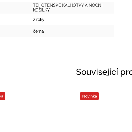
TĚHOTENSKÉ KALHOTKY A NOČNÍ
KOŠILKY
2 roky
černá
Související p
ka
Novinka