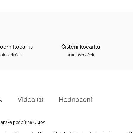
oom kočárků
Čištění kočárků
autosedaček
a autosedaček
Videa (1)
Hodnocení
s
otenské podpůrné C-405