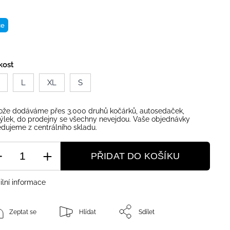
ce
kost
L
XL
S
ože dodáváme přes 3.000 druhů kočárků, autosedaček,
ýlek, do prodejny se všechny nevejdou. Vaše objednávky
dujeme z centrálního skladu.
PŘIDAT DO KOŠÍKU
ilní informace
Zeptat se
Hlídat
Sdílet