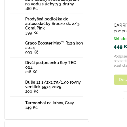
na vodu s úchyty 3 druhy
186 Kč
Prodyšná podložka do
autosedačky Breeze sk. 2/3,
CARRIWELL Těhotenský
CARRI
Coral Pink
nastavitelný podpůrný pás pod
podprs
399 Kč
bříško - BÍLÝ 2024
Skladem
Sklad
Graco Booster Max™ R129 iron
450 Kč
449 
2024
999 Kč
Podprse
bezkost
Dívčí podprsenka Key TBC
elastic
024
.
218 Kč
Detail
Deta
Duše 12 1/2x1,75/1,90 rovný
ventilek 5574 2025
200 Kč
L/XL
S/M
Termoobal na lahev, Grey
149 Kč