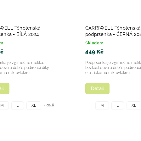
WELL Těhotenská
CARRIWELL Těhotenská
enka - BÍLÁ 2024
podprsenka - ČE
em
Skladem
Kč
449 Kč
nka je výjimečně měkká,
Podprsenka je výjimečně měkk
icová a dobře padnoucí díky
bezkosticová a dobře padnoucí
kému mikrovláknu.
elastickému mikrovláknu.
il
Detail
+ další
M
L
XL
M
L
XL