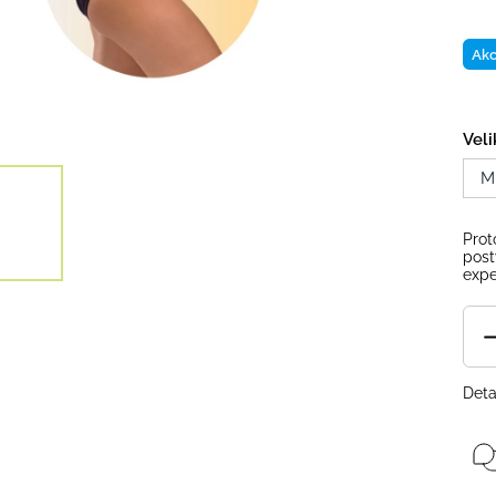
Ak
Veli
M
Prot
post
expe
Deta