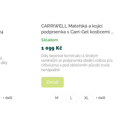
CARRIWELL Mateřská a kojící
RNÁ 2024
podprsenka s Carri-Gel kosticemi -
BÍLÁ 2024
Skladem
1 099 Kč
Díky bezešvé konstrukci a širokým
á,
ramínkům je podprsenka ideální volbou pro
 díky
citlivá prsa a pod oblečením působí zcela
nenápadně.
Detail
+ další
+ další
M
L
XL