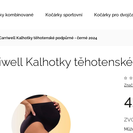
ky kombinované
Kočárky sportovní
Kočárky pro dvojč
Carriwell Kalhotky těhotenské podpůrné - černé 2024
iwell Kalhotky těhotensk
Znač
4
ZV
Může