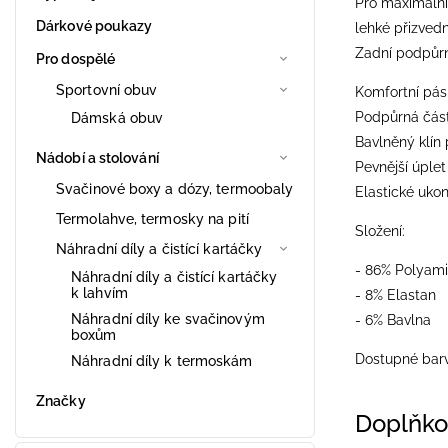
Pro maximální 
Dárkové poukazy
lehké přizvedn
Zadní podpůrn
Pro dospělé
Sportovní obuv
Komfortní pás
Podpůrná část
Dámská obuv
Bavlněný klín 
Nádobí a stolování
Pevnější úple
Svačinové boxy a dózy, termoobaly
Elastické uko
Termolahve, termosky na pití
Složení:
Náhradní díly a čistící kartáčky
- 86% Polyam
Náhradní díly a čistící kartáčky
k lahvím
- 8% Elastan
Náhradní díly ke svačinovým
- 6% Bavlna
boxům
Dostupné barv
Náhradní díly k termoskám
Značky
Doplňko