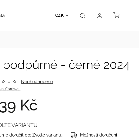
ata
Autosedačky
Hračky
Prodejna
Kontakt
CZK
é podpůrné - černé 2024
Neohodnoceno
ka:
Carriwell
39 Kč
OLTE VARIANTU
me doručit do:
Zvolte variantu
Možnosti doručení