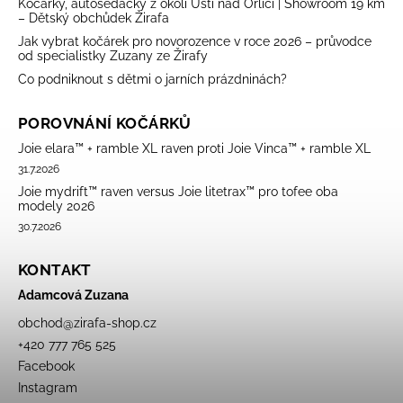
Kočárky, autosedačky z okolí Ústí nad Orlicí | Showroom 19 km
– Dětský obchůdek Žirafa
Jak vybrat kočárek pro novorozence v roce 2026 – průvodce
od specialistky Zuzany ze Žirafy
Co podniknout s dětmi o jarních prázdninách?
POROVNÁNÍ KOČÁRKŮ
Joie elara™ + ramble XL raven proti Joie Vinca™ + ramble XL
31.7.2026
Joie mydrift™ raven versus Joie litetrax™ pro tofee oba
modely 2026
30.7.2026
KONTAKT
Adamcová Zuzana
obchod
@
zirafa-shop.cz
+420 777 765 525
Facebook
Instagram