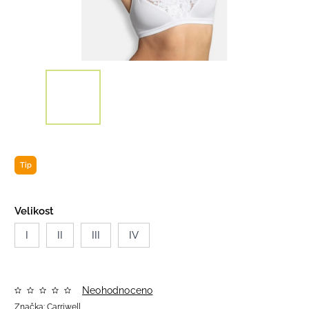
Tip
Velikost
I
II
III
IV
Neohodnoceno
Značka:
Carriwell