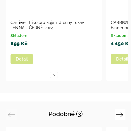
Carriwel Triko pro kojení dlouhý rukáv
CARRIWELL
JENNA - ČERNÉ 2024
Binder org
Skladem
Skladem
899 Kč
1 150 K
Detail
Detail
S
Podobné (3)
Previous
Next