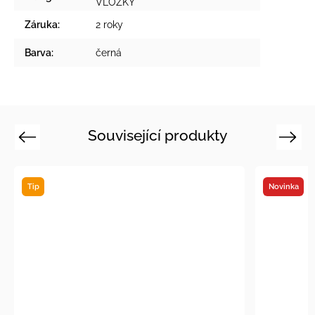
VLOŽKY
Záruka
:
2 roky
Barva
:
černá
Související produkty
Previous
Next
Tip
Novinka