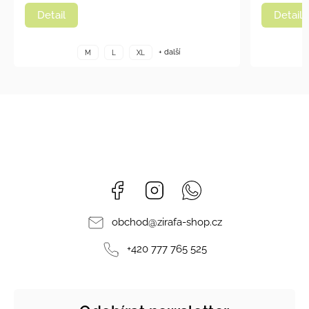
Detail
Detail
+ další
M
L
XL
Facebook
Instagram
Whatsapp
obchod
@
zirafa-shop.cz
+420 777 765 525