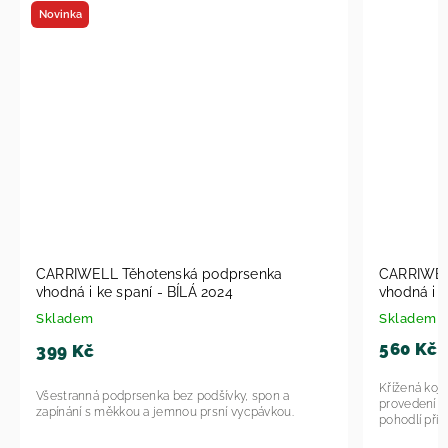
Novinka
CARRIWELL Těhotenská podprsenka
CARRIWELL
vhodná i ke spaní - BÍLÁ 2024
Skladem
Skladem
560 Kč
399 Kč
Křížená koj
Všestranná podprsenka bez podšívky, spon a
provedení 2
zapínání s měkkou a jemnou prsní vycpávkou.
pohodlí při 