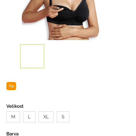
Tip
Velikost
M
L
XL
S
Barva