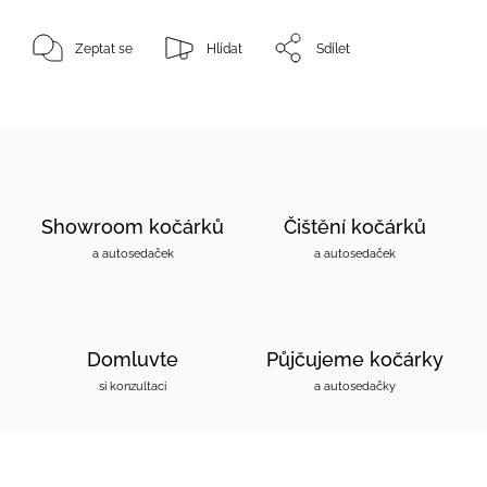
Zeptat se
Hlídat
Sdílet
Showroom kočárků
Čištění kočárků
a autosedaček
a autosedaček
Domluvte
Půjčujeme kočárky
si konzultaci
a autosedačky