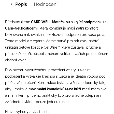
Popis
Hodnocení
Představujeme
CARRIWELL Mateřskou a kojící podprsenku s
Carri-Gel kosticemi
, která kombinuje maximální komfort
bezešvého mikrovlákna s exkluzivní podporou pro vaše prsa.
Tento model v elegantní černé barvě pro rok 2024 nabízí
unikátní gelové kostice GelWire™, které zůstávají pružné a
přirozeně se přizpůsobí změnám velikosti vašich prsou během
období kojení.
Díky svému vyztuženému provedení ve stylu t-shirt
podprsenka vytvaruje krásnou siluetu a je ideální volbou pod
přiléhavé oblečení. Konstrukce byla navržena odborníky tak,
aby umožnila
maximální kontakt kůže na kůži
mezi maminkou
a miminkem, přičemž praktický klip pro snadné odepínání
zvládnete ovládat pouze jednou rukou.
Hlavní výhody a vlastnosti: