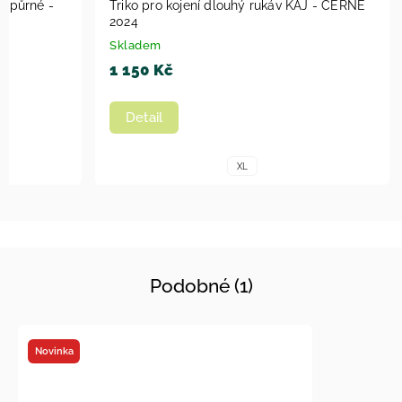
odpůrné -
Triko pro kojení dlouhý rukáv KAJ - ČERNÉ
2024
Skladem
1 150 Kč
Detail
í
XL
Podobné (1)
Novinka