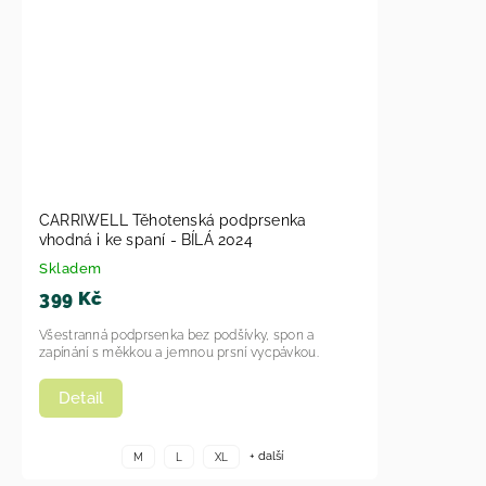
CARRIWELL Těhotenská podprsenka
vhodná i ke spaní - BÍLÁ 2024
Skladem
399 Kč
Všestranná podprsenka bez podšívky, spon a
zapínání s měkkou a jemnou prsní vycpávkou.
Detail
+ další
M
L
XL