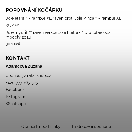
POROVNÁNÍ KOČÁRKŮ
Joie elara™ + ramble XL raven proti Joie Vinca™ + ramble XL
31.7.2026
Joie mydrift™ raven versus Joie litetrax™ pro tofee oba
modely 2026
30.7.2026
KONTAKT
Adamcová Zuzana
obchod
@
zirafa-shop.cz
+420 777 765 525
Facebook
Instagram
Whatsapp
Obchodní podmínky
Hodnocení obchodu