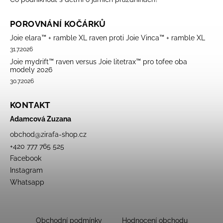
POROVNÁNÍ KOČÁRKŮ
Joie elara™ + ramble XL raven proti Joie Vinca™ + ramble XL
31.7.2026
Joie mydrift™ raven versus Joie litetrax™ pro tofee oba
modely 2026
30.7.2026
KONTAKT
Adamcová Zuzana
obchod
@
zirafa-shop.cz
+420 777 765 525
Facebook
Instagram
Whatsapp
Obchodní podmínky
Hodnocení obchodu