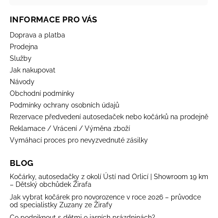
INFORMACE PRO VÁS
Doprava a platba
Prodejna
Služby
Jak nakupovat
Návody
Obchodní podmínky
Podmínky ochrany osobních údajů
Rezervace předvedení autosedaček nebo kočárků na prodejně
Reklamace / Vrácení / Výměna zboží
Vymáhací proces pro nevyzvednuté zásilky
BLOG
Kočárky, autosedačky z okolí Ústí nad Orlicí | Showroom 19 km
– Dětský obchůdek Žirafa
Jak vybrat kočárek pro novorozence v roce 2026 – průvodce
od specialistky Zuzany ze Žirafy
Co podniknout s dětmi o jarních prázdninách?