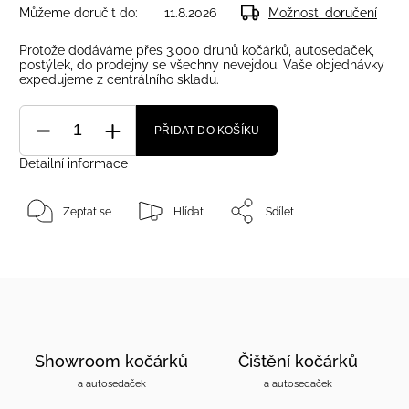
Můžeme doručit do:
11.8.2026
Možnosti doručení
Protože dodáváme přes 3.000 druhů kočárků, autosedaček,
postýlek, do prodejny se všechny nevejdou. Vaše objednávky
expedujeme z centrálního skladu.
PŘIDAT DO KOŠÍKU
Detailní informace
Zeptat se
Hlídat
Sdílet
Showroom kočárků
Čištění kočárků
a autosedaček
a autosedaček