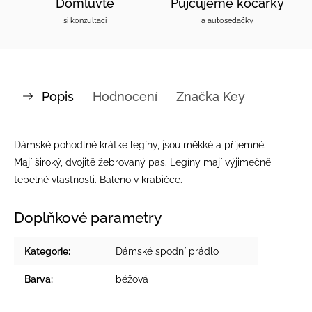
Domluvte
Půjčujeme kočárky
si konzultaci
a autosedačky
Popis
Hodnocení
Značka
Key
Dámské pohodlné krátké legíny, jsou
měkké a příjemné.
Mají
široký, dvojitě žebrovaný pas. Legíny mají
výjimečně
tepelné vlastnosti. Baleno v krabičce.
Doplňkové parametry
Kategorie
:
Dámské spodní prádlo
Barva
:
béžová