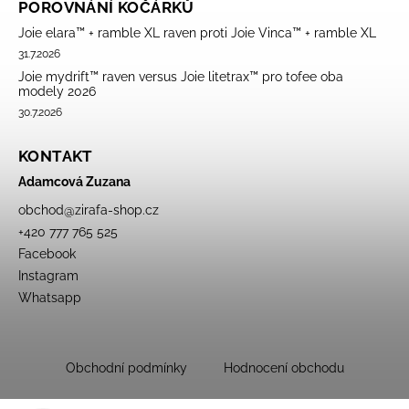
POROVNÁNÍ KOČÁRKŮ
Joie elara™ + ramble XL raven proti Joie Vinca™ + ramble XL
31.7.2026
Joie mydrift™ raven versus Joie litetrax™ pro tofee oba
modely 2026
30.7.2026
KONTAKT
Adamcová Zuzana
obchod
@
zirafa-shop.cz
+420 777 765 525
Facebook
Instagram
Whatsapp
Obchodní podmínky
Hodnocení obchodu