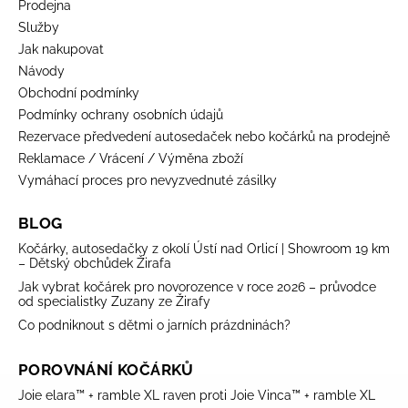
Prodejna
Služby
Jak nakupovat
Návody
Obchodní podmínky
Podmínky ochrany osobních údajů
Rezervace předvedení autosedaček nebo kočárků na prodejně
Reklamace / Vrácení / Výměna zboží
Vymáhací proces pro nevyzvednuté zásilky
BLOG
Kočárky, autosedačky z okolí Ústí nad Orlicí | Showroom 19 km
– Dětský obchůdek Žirafa
Jak vybrat kočárek pro novorozence v roce 2026 – průvodce
od specialistky Zuzany ze Žirafy
Co podniknout s dětmi o jarních prázdninách?
POROVNÁNÍ KOČÁRKŮ
Joie elara™ + ramble XL raven proti Joie Vinca™ + ramble XL