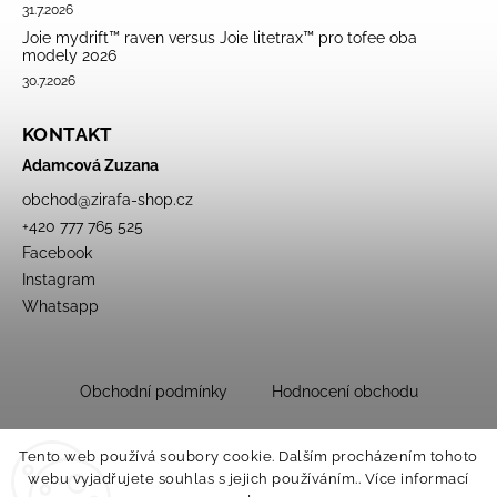
31.7.2026
Joie mydrift™ raven versus Joie litetrax™ pro tofee oba
modely 2026
30.7.2026
KONTAKT
Adamcová Zuzana
obchod
@
zirafa-shop.cz
+420 777 765 525
Facebook
Instagram
Whatsapp
Obchodní podmínky
Hodnocení obchodu
Tento web používá soubory cookie. Dalším procházením tohoto
webu vyjadřujete souhlas s jejich používáním.. Více informací