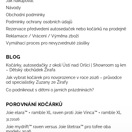
Jak nakupovat
Návody
Obchodní podmínky
Podmínky ochrany osobních údajů
Rezervace předvedení autosedaček nebo kočárků na prodejně
Reklamace / Vrácení / Výměna zboží
Vymáhací proces pro nevyzvednuté zásilky
BLOG
Kočárky, autosedačky z okolí Ústí nad Orlicí | Showroom 19 km
– Dětský obchůdek Žirafa
Jak vybrat kočárek pro novorozence v roce 2026 – průvodce
od specialistky Zuzany ze Žirafy
Co podniknout s dětmi o jarních prázdninách?
POROVNÁNÍ KOČÁRKŮ
Joie elara™ + ramble XL raven proti Joie Vinca™ + ramble XL
31.7.2026
Joie mydrift™ raven versus Joie litetrax™ pro tofee oba
modely 2026