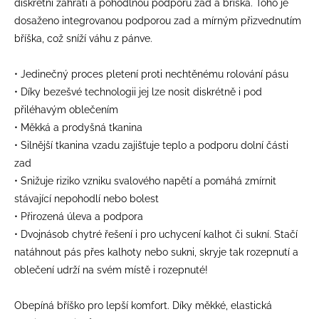
diskrétní zahřátí a pohodlnou podporu zad a bříška. Toho je
dosaženo integrovanou podporou zad a mírným přizvednutím
bříška, což sníží váhu z pánve.
• Jedinečný proces pletení proti nechtěnému rolování pásu
• Díky bezešvé technologii jej lze nosit diskrétně i pod
přiléhavým oblečením
• Měkká a prodyšná tkanina
• Silnější tkanina vzadu zajišťuje teplo a podporu dolní části
zad
• Snižuje riziko vzniku svalového napětí a pomáhá zmírnit
stávající nepohodlí nebo bolest
• Přirozená úleva a podpora
• Dvojnásob chytré řešení i pro uchycení kalhot či sukní. Stačí
natáhnout pás přes kalhoty nebo sukni, skryje tak rozepnutí a
oblečení udrží na svém místě i rozepnuté!
Obepíná bříško pro lepší komfort. Díky měkké, elastická