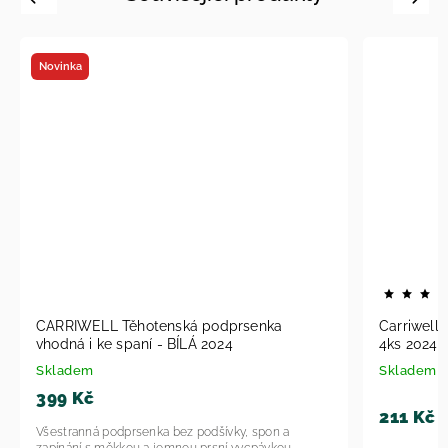
Novinka
CARRIWELL Těhotenská podprsenka
Carriwell 
vhodná i ke spaní - BÍLÁ 2024
4ks 2024
Skladem
Skladem
399 Kč
211 Kč
Všestranná podprsenka bez podšívky, spon a
zapínání s měkkou a jemnou prsní vycpávkou.