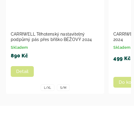
CARRIWELL Těhotenský nastavitelný
CARRIWELL
podpůrný pás přes bříško BÉŽOVÝ 2024
2024
Skladem
Skladem
890 Kč
499 Kč
Detail
Do koš
L/XL
S/M