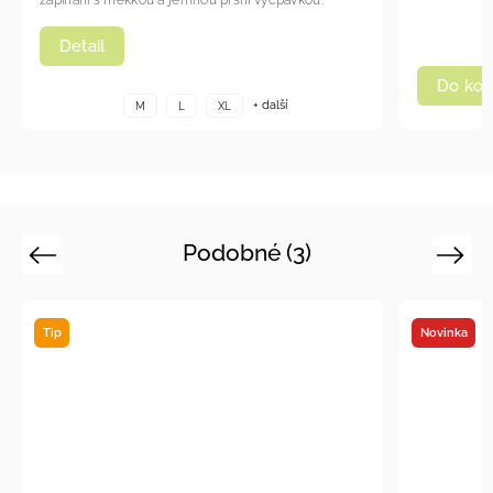
Detail
Do koš
+ další
M
L
XL
Podobné (3)
Previous
Next
Tip
Novinka