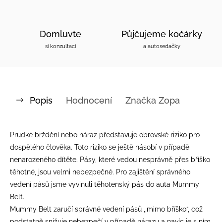
Domluvte
Půjčujeme kočárky
si konzultaci
a autosedačky
Popis
Hodnocení
Značka
Zopa
Prudké brždění nebo náraz představuje obrovské riziko pro
dospělého člověka. Toto riziko se ještě násobí v případě
nenarozeného dítěte. Pásy, které vedou nesprávně přes bříško
těhotné, jsou velmi nebezpečné. Pro zajištění správného
vedení pásů jsme vyvinuli těhotenský pás do auta Mummy
Belt.
Mummy Belt zaručí správné vedení pásů ,,mimo bříško“, což
podstatně snižuje nebezpečí v případě nárazu a navíc je s ním