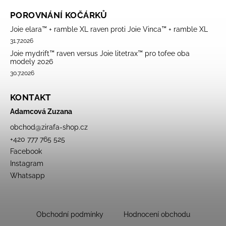
POROVNÁNÍ KOČÁRKŮ
Joie elara™ + ramble XL raven proti Joie Vinca™ + ramble XL
31.7.2026
Joie mydrift™ raven versus Joie litetrax™ pro tofee oba
modely 2026
30.7.2026
KONTAKT
Adamcová Zuzana
obchod
@
zirafa-shop.cz
+420 777 765 525
Facebook
Instagram
Whatsapp
Obchodní podmínky
Hodnocení obchodu