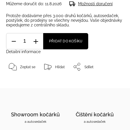
Můžeme doručit do:
11.8.2026
Možnosti doručení
Protože dodáváme přes 3.000 druhů kočárků, autosedaček,
postýlek, do prodejny se všechny nevejdou. Vaše objednávky
expedujeme z centrálního skladu.
PŘIDAT DO KOŠÍKU
Detailní informace
Zeptat se
Hlídat
Sdílet
Showroom kočárků
Čištění kočárků
a autosedaček
a autosedaček