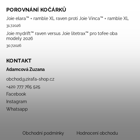
POROVNÁNÍ KOČÁRKŮ
Joie elara™ + ramble XL raven proti Joie Vinca™ + ramble XL
31.7.2026
Joie mydrift™ raven versus Joie litetrax™ pro tofee oba
modely 2026
30.7.2026
KONTAKT
Adamcová Zuzana
obchod
@
zirafa-shop.cz
+420 777 765 525
Facebook
Instagram
Whatsapp
Obchodní podmínky
Hodnocení obchodu