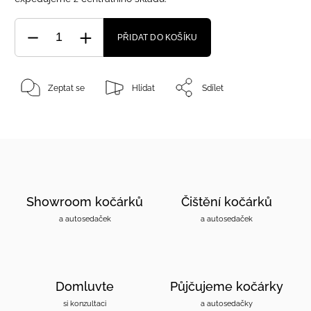
PŘIDAT DO KOŠÍKU
Zeptat se
Hlídat
Sdílet
Showroom kočárků
Čištění kočárků
a autosedaček
a autosedaček
Domluvte
Půjčujeme kočárky
si konzultaci
a autosedačky