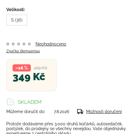
Velikosti
S (36)
Neohodnoceno
Značka:
Bemaamaa
419 Kč
–16 %
349 Kč
SKLADEM
Můžeme doručit do:
7.8.2026
Možnosti doručení
Protože dodáváme přes 3.000 druhů kočárků, autosedaček,
postýlek, do prodejny se všechny nevejdou. Vaše objednávky
expedujeme z centrálního skladu.