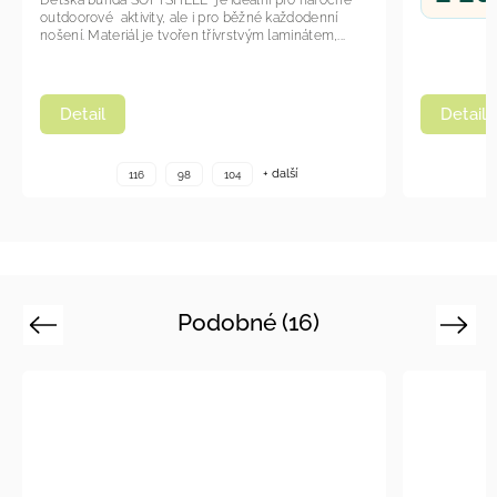
každodenní
aminátem,...
Detail
další
+ další
116
98
104
Podobné (16)
Previous
Next