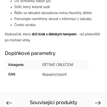
UV ochranný faktor 50+
Střih, který krásně sedí
Řiďte se aktuální obvodovou mírou hlavičky dítěte
Porovnejte naměřený obvod s informací z tabulky
Česká výroba
Klobouček, který
drží krok s dětským tempem
- od pískoviště
po mořské vlnky.
Doplňkové parametry
Kategorie
:
DĚTSKÉ OBLEČENÍ
EAN
:
8594905731906
Související produkty
Previous
Next