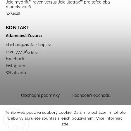
Joie mydrift™ raven versus Joie litetrax™ pro tofee oba
modely 2026
30.7.2026
KONTAKT
Adamcová Zuzana
obchod
@
zirafa-shop.cz
+420 777 765 525
Facebook
Instagram
Whatsapp
Obchodní podmínky
Hodnocení obchodu
Tento web používá soubory cookie. Dalším procházením tohoto
webu vyjadřujete souhlas s jejich používáním.. Více informací
zde
.