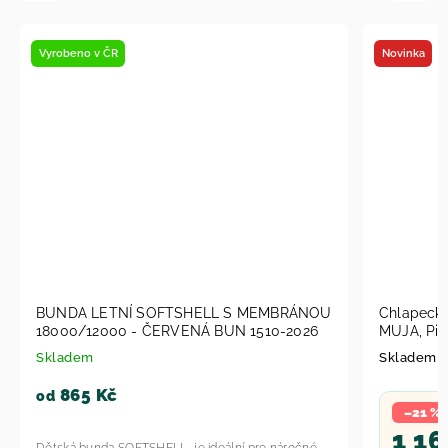
Novinka
 MEMBRÁNOU
Chlapecká bunda lyžařská zimní chlapecká
 - ČERVENÁ BUN 1510-2026
MUJA, Pidilidi, PD1150-02, kluk 2024
Skladem 5-10ks
–21 %
1 482 Kč
1 165 Kč
pro náročné