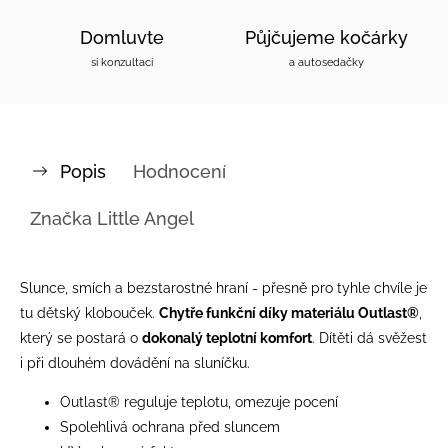
Domluvte
Půjčujeme kočárky
si konzultaci
a autosedačky
Popis
Hodnocení
Značka
Little Angel
Slunce, smích a bezstarostné hraní - přesně pro tyhle chvíle je
tu dětský klobouček.
Chytře funkční díky materiálu Outlast®
,
který se postará o
dokonalý teplotní komfort
. Dítěti dá svěžest
i při dlouhém dovádění na sluníčku.
Outlast® reguluje teplotu, omezuje pocení
Spolehlivá ochrana před sluncem