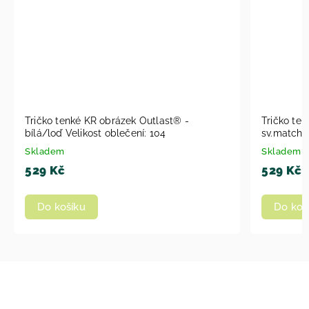
nké KR obrázek Outlast® -
Tričko tenké KR obrázek 
Velikost oblečení: 104
sv.matcha Velikost obleče
Skladem
529 Kč
íku
Do košíku