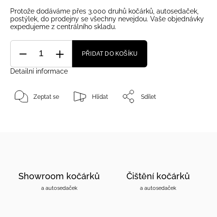
Protože dodáváme přes 3.000 druhů kočárků, autosedaček,
postýlek, do prodejny se všechny nevejdou. Vaše objednávky
expedujeme z centrálního skladu.
PŘIDAT DO KOŠÍKU
Detailní informace
Zeptat se
Hlídat
Sdílet
Showroom kočárků
Čištění kočárků
a autosedaček
a autosedaček