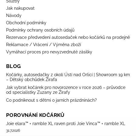
Služby
Jak nakupovat
Návody
Obchodní podmínky
Podmínky ochrany osobních údajů
Rezervace předvedení autosedaček nebo kočárků na prodejně
Reklamace / Vrácení / Výměna zboží
Vymáhací proces pro nevyzvednuté zásilky
BLOG
Kočárky, autosedačky z okolí Ústí nad Orlicí | Showroom 19 km
– Dětský obchůdek Žirafa
Jak vybrat kočárek pro novorozence v roce 2026 – průvodce
od specialistky Zuzany ze Žirafy
Co podniknout s dětmi o jarních prázdninách?
POROVNÁNÍ KOČÁRKŮ
Joie elara™ + ramble XL raven proti Joie Vinca™ + ramble XL
31.7.2026