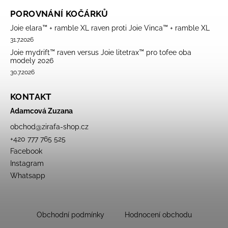
POROVNÁNÍ KOČÁRKŮ
Joie elara™ + ramble XL raven proti Joie Vinca™ + ramble XL
31.7.2026
Joie mydrift™ raven versus Joie litetrax™ pro tofee oba
modely 2026
30.7.2026
KONTAKT
Adamcová Zuzana
obchod
@
zirafa-shop.cz
+420 777 765 525
Facebook
Instagram
Whatsapp
Obchodní podmínky
Hodnocení obchodu