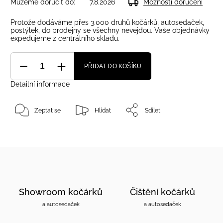
Můžeme doručit do:
7.8.2026
Možnosti doručení
Protože dodáváme přes 3.000 druhů kočárků, autosedaček,
postýlek, do prodejny se všechny nevejdou. Vaše objednávky
expedujeme z centrálního skladu.
PŘIDAT DO KOŠÍKU
Detailní informace
Zeptat se
Hlídat
Sdílet
Showroom kočárků
Čištění kočárků
a autosedaček
a autosedaček