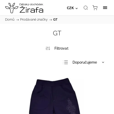
CZK
Domů
/
Prodávané značky
/
GT
GT
Doporučujeme
Nejlevnější
Nejdražší
Nejprodávanější
Abecedně