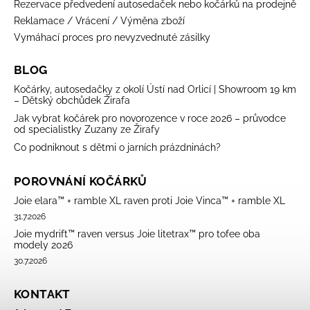
Rezervace předvedení autosedaček nebo kočárků na prodejně
Reklamace / Vrácení / Výměna zboží
Vymáhací proces pro nevyzvednuté zásilky
BLOG
Kočárky, autosedačky z okolí Ústí nad Orlicí | Showroom 19 km
– Dětský obchůdek Žirafa
Jak vybrat kočárek pro novorozence v roce 2026 – průvodce
od specialistky Zuzany ze Žirafy
Co podniknout s dětmi o jarních prázdninách?
POROVNÁNÍ KOČÁRKŮ
Joie elara™ + ramble XL raven proti Joie Vinca™ + ramble XL
31.7.2026
Joie mydrift™ raven versus Joie litetrax™ pro tofee oba
modely 2026
30.7.2026
KONTAKT