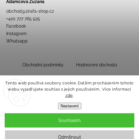
Adamcová Zuzana
obchod
@
zirafa-shop.cz
+420 777 765 525
Facebook
Instagram
Whatsapp
Obchodní podmínky
Hodnocení obchodu
Tento web používá soubory cookie. Dalším procházením tohoto
webu vyjadřujete souhlas s jejich používáním.. Více informací
zde
.
Nastavení
Souhlasím
Copyright 2026
Dětský obchůdek Žirafa
. Všechna práva vyhrazena.
Upravit nastavení cookies
Odmítnout