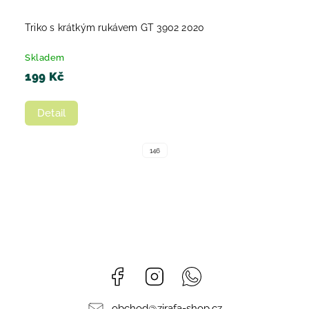
Triko s krátkým rukávem GT 3902 2020
Skladem
199 Kč
Detail
146
Facebook
Instagram
Whatsapp
obchod
@
zirafa-shop.cz