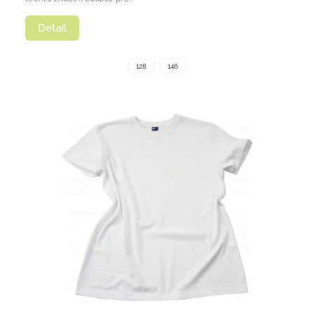
Detail
128
146