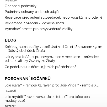
Návody
Obchodní podmínky
Podmínky ochrany osobních údajů
Rezervace předvedení autosedaček nebo kočárků na prodejně
Reklamace / Vrácení / Výměna zboží
Vymáhací proces pro nevyzvednuté zásilky
BLOG
Kočárky, autosedačky z okolí Ústí nad Orlicí | Showroom 19 km
– Dětský obchůdek Žirafa
Jak vybrat kočárek pro novorozence v roce 2026 – průvodce
od specialistky Zuzany ze Žirafy
Co podniknout s dětmi o jarních prázdninách?
POROVNÁNÍ KOČÁRKŮ
Joie elara™ + ramble XL raven proti Joie Vinca™ + ramble XL
31.7.2026
Joie mydrift™ raven versus Joie litetrax™ pro tofee oba
modely 2026
30.7.2026